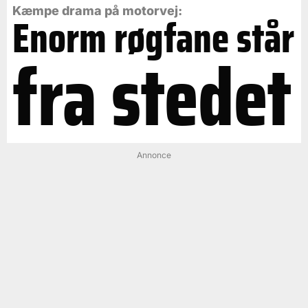
Kæmpe drama på motorvej:
Enorm røgfane står
fra stedet
Annonce