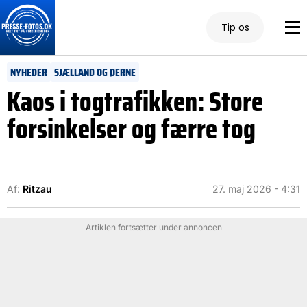
Tip os
NYHEDER
SJÆLLAND OG ØERNE
Kaos i togtrafikken: Store
forsinkelser og færre tog
Af:
Ritzau
27. maj 2026 - 4:31
Artiklen fortsætter under annoncen