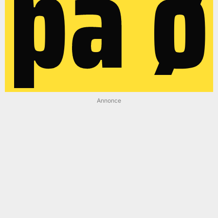
på ø
Annonce