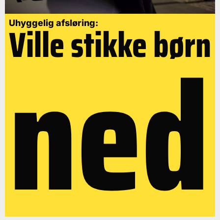
Uhyggelig afsløring:
Ville stikke børn
ned