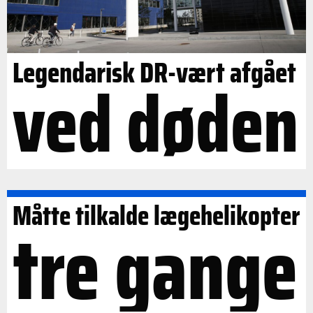
Legendarisk DR-vært afgået
ved døden
Måtte tilkalde lægehelikopter
tre gange