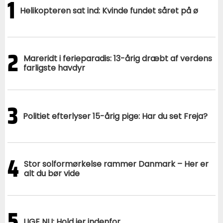
1
Helikopteren sat ind: Kvinde fundet såret på ø
2
Mareridt i ferieparadis: 13-årig dræbt af verdens
farligste havdyr
3
Politiet efterlyser 15-årig pige: Har du set Freja?
4
Stor solformørkelse rammer Danmark – Her er
alt du bør vide
5
LIGE NU: Hold jer indenfor