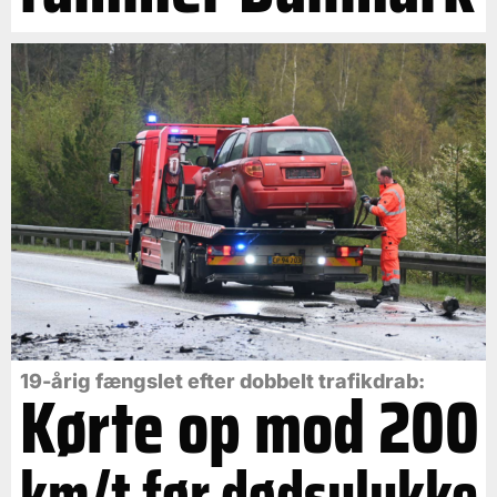
19-årig fængslet efter dobbelt trafikdrab:
Kørte op mod 200
km/t før dødsulykke