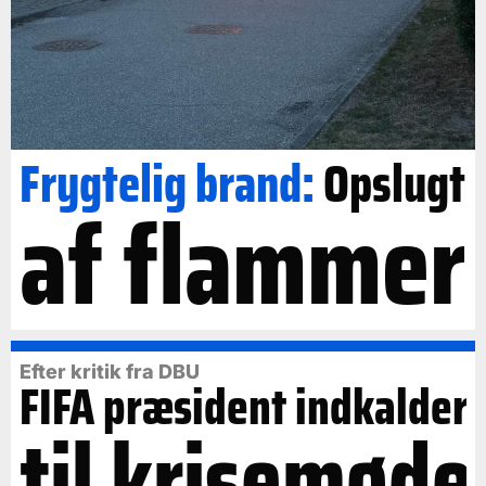
Frygtelig brand:
Opslugt
af flammer
Efter kritik fra DBU
FIFA præsident indkalder
til krisemøde