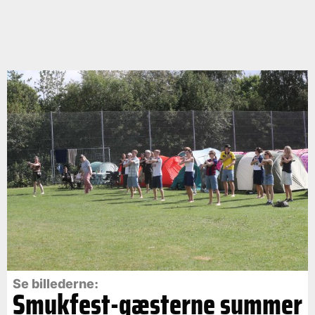
Se billederne:
Smukfest-gæsterne summer