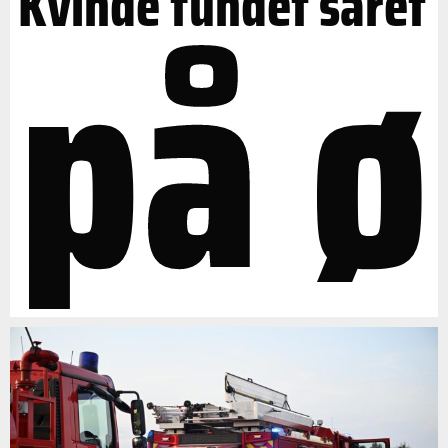
på ø
Kvinde fundet såret