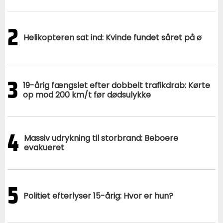
2
Helikopteren sat ind: Kvinde fundet såret på ø
3
19-årig fængslet efter dobbelt trafikdrab: Kørte
op mod 200 km/t før dødsulykke
4
Massiv udrykning til storbrand: Beboere
evakueret
5
Politiet efterlyser 15-årig: Hvor er hun?