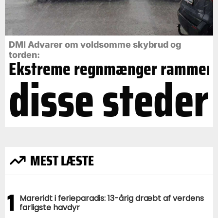
DMI Advarer om voldsomme skybrud og
torden:
Ekstreme regnmænger rammer
disse steder
MEST LÆSTE
1
Mareridt i ferieparadis: 13-årig dræbt af verdens
farligste havdyr