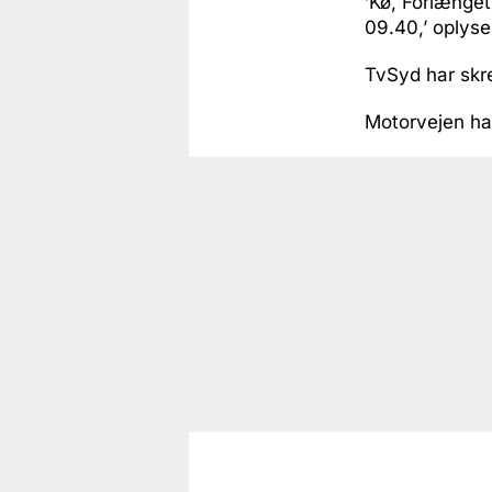
‘Kø, Forlænget
09.40,’ oplyse
TvSyd har skre
Motorvejen har