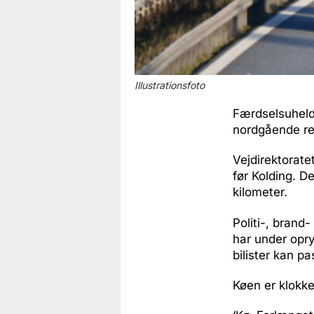
Illustrationsfoto
Færdselsuheld
nordgående r
Vejdirektorate
før Kolding. De
kilometer.
Politi-, bran
har under opr
bilister kan p
Køen er klokke