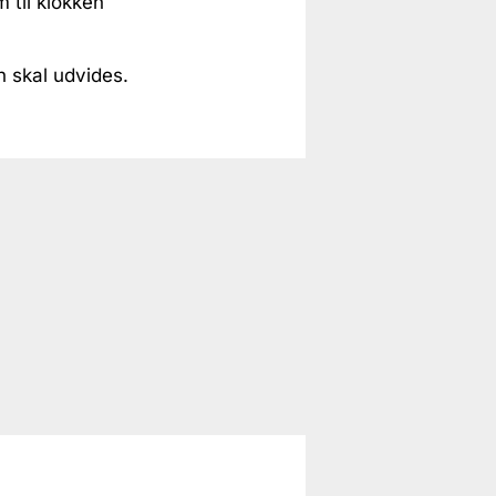
 til klokken
n skal udvides.