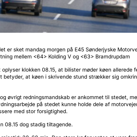
et er sket mandag morgen på E45 Sønderjyske Motorvej
etning mellem <64> Kolding V og <63> Bramdrupdam
t oplyser klokken 08.15, at bilister møder køen allerede 
t betyder, at køen i skrivende stund strækker sig omkring 
d- og øvrigt redningsmandskab er ankommet til stedet, m
ydningsarbejde på stedet kunne holde dele af motorveje
assere med stor forsigtighed.
n 08.15 dog stadig tiltagende.