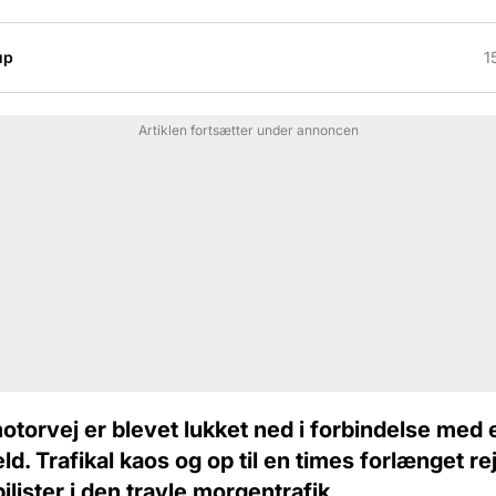
up
1
Artiklen fortsætter under annoncen
otorvej er blevet lukket ned i forbindelse med 
d. Trafikal kaos og op til en times forlænget re
lister i den travle morgentrafik