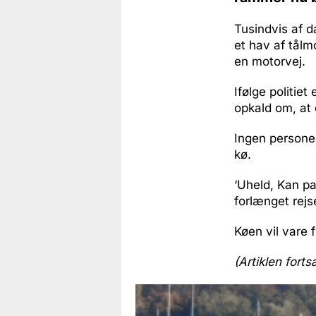
Tusindvis af 
et hav af tålm
en motorvej.
Ifølge politie
opkald om, at 
Ingen personer
kø.
‘Uheld, Kan pa
forlænget rejse
Køen vil vare 
(Artiklen forts