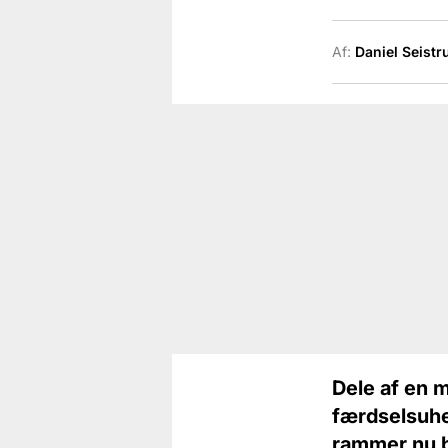
Af:
Daniel Seistr
Dele af en m
færdselsuhel
rammer nu bi