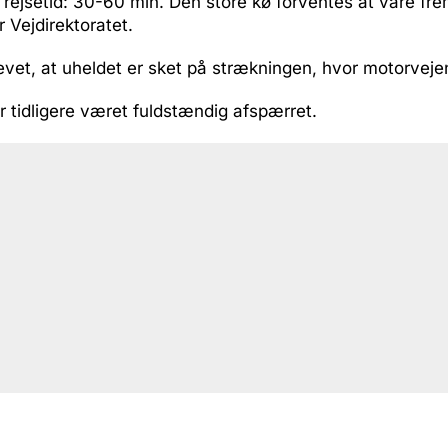
 rejsetid: 30-60 min. Den store kø forventes at vare frem
r Vejdirektoratet.
vet, at uheldet er sket på strækningen, hvor motorveje
 tidligere været fuldstændig afspærret.