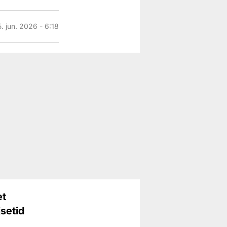
5. jun. 2026 - 6:18
et
jsetid