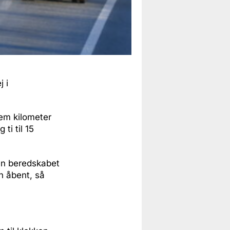
 i
fem kilometer
ti til 15
en beredskabet
n åbent, så