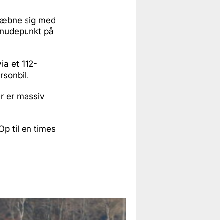
 væbne sig med
kknudepunkt på
ia et 112-
rsonbil.
er er massiv
Op til en times