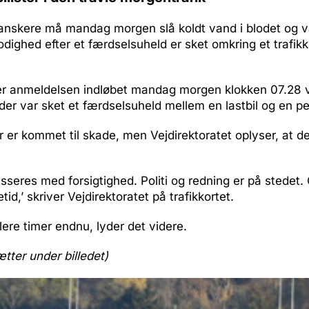
danskere må mandag morgen slå koldt vand i blodet og
odighed efter et færdselsuheld er sket omkring et trafi
t er anmeldelsen indløbet mandag morgen klokken 07.28 v
der var sket et færdselsuheld mellem en lastbil og en pe
 er kommet til skade, men Vejdirektoratet oplyser, at d
sseres med forsigtighed. Politi og redning er på stedet. 
tid,’ skriver Vejdirektoratet på trafikkortet.
flere timer endnu, lyder det videre.
ætter under billedet)