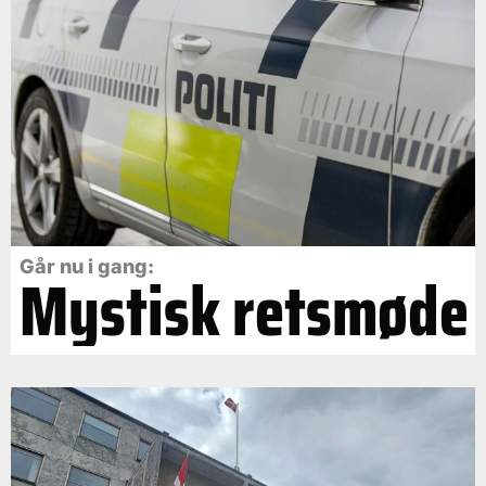
Går nu i gang:
Mystisk retsmøde