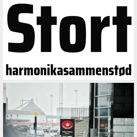
Stort
harmonikasammenstød