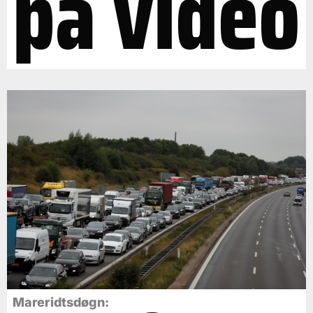
på video
Mareridtsdøgn: