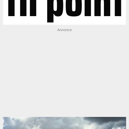
til point
Annonce