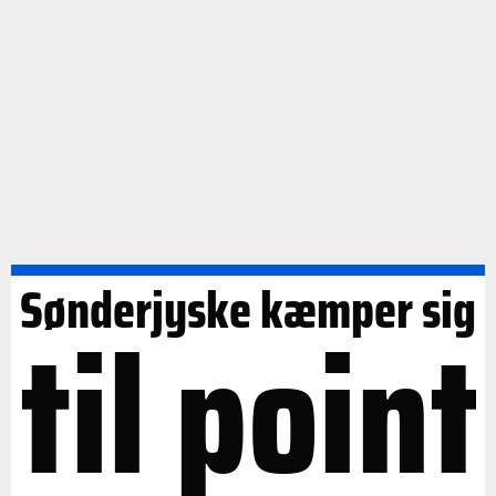
Sønderjyske kæmper sig
til point