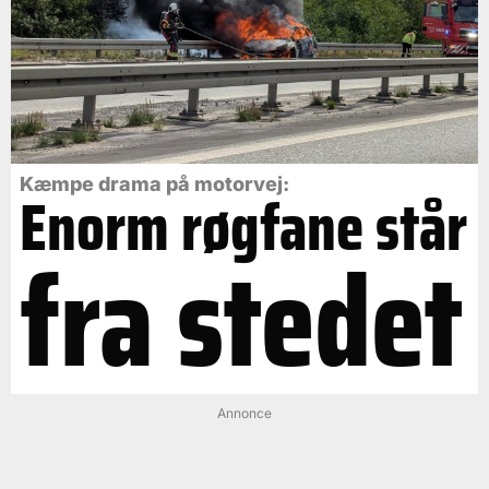
Kæmpe drama på motorvej:
Enorm røgfane står
fra stedet
Annonce