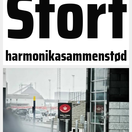
Stort
harmonikasammenstød