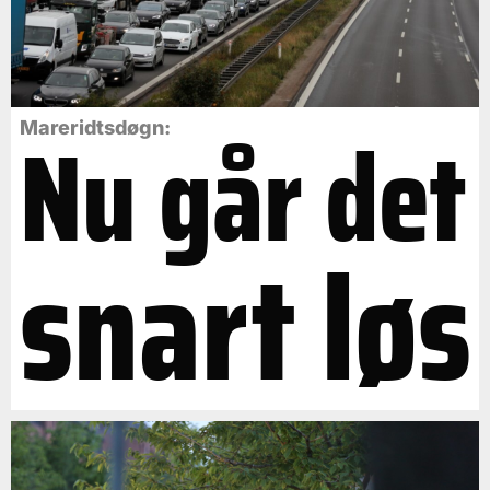
Nu går det
Mareridtsdøgn:
snart løs