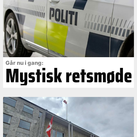
Går nu i gang:
Mystisk retsmøde