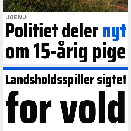
LIGE NU:
Politiet deler
nyt
om 15-årig pige
Landsholdsspiller sigtet
for vold