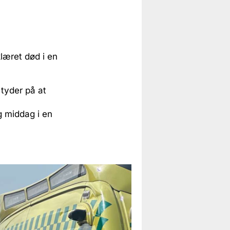
klæret død i en
 tyder på at
g middag i en