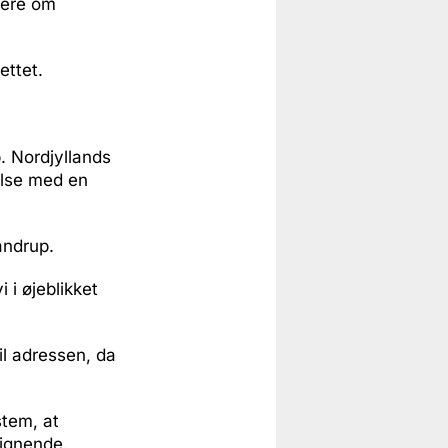
gere om
ettet.
. Nordjyllands
else med en
andrup.
 i øjeblikket
l adressen, da
stem, at
lignende.