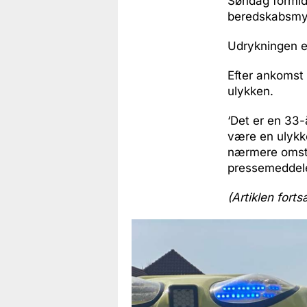
Søndag formidd
beredskabsmyn
Udrykningen er
Efter ankomst 
ulykken.
‘Det er en 33-
være en ulykke
nærmere omstæ
pressemeddele
(Artiklen forts