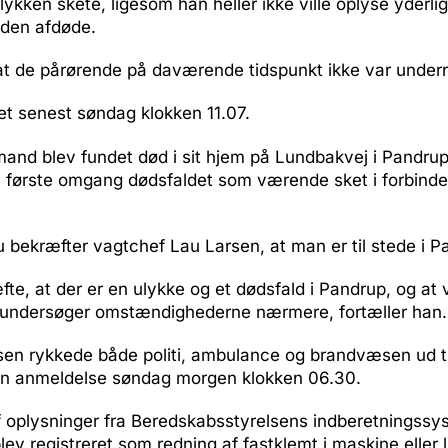
ykken skete, ligesom han heller ikke ville oplyse yderli
 den afdøde.
at de pårørende på daværende tidspunkt ikke var underr
et senest søndag klokken 11.07.
and blev fundet død i sit hjem på Lundbakvej i Pandrup
 i første omgang dødsfaldet som værende sket i forbind
u bekræfter vagtchef Lau Larsen, at man er til stede i P
te, at der er en ulykke og et dødsfald i Pandrup, og at vi
og undersøger omstændighederne nærmere, fortæller han.
rsen rykkede både politi, ambulance og brandvæsen ud ti
n anmeldelse søndag morgen klokken 06.30.
f oplysninger fra Beredskabsstyrelsens indberetningssy
ev registreret som redning af fastklemt i maskine eller 