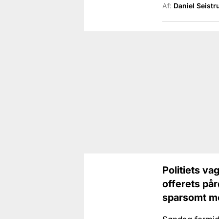
Af:
Daniel Seistr
Politiets va
offerets pår
sparsomt m