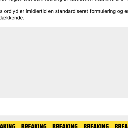
s ordlyd er imidlertid en standardiseret formulering og e
 dækkende.
BREAKING
BREAKING
BREAKING
BREAKING