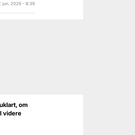
7. jun. 2026 - 8:39
uklart, om
l videre