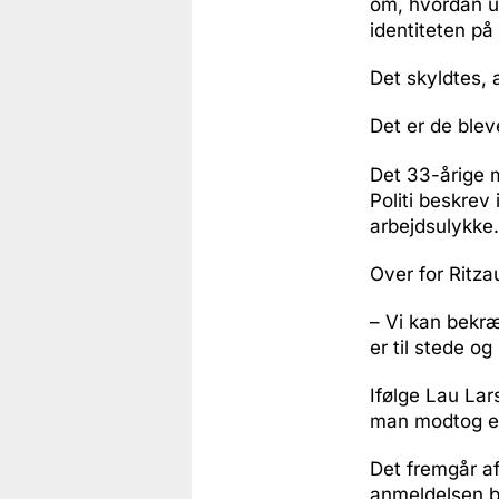
om, hvordan ul
identiteten på
Det skyldtes, 
Det er de blev
Det 33-årige m
Politi beskrev
arbejdsulykke.
Over for Ritza
– Vi kan bekræf
er til stede 
Ifølge Lau La
man modtog e
Det fremgår a
anmeldelsen bl