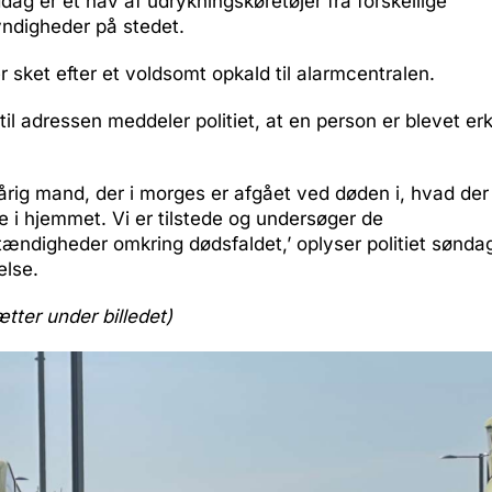
ag er et hav af udrykningskøretøjer fra forskellige
digheder på stedet.
 sket efter et voldsomt opkald til alarmcentralen.
til adressen meddeler politiet, at en person er blevet er
årig mand, der i morges er afgået ved døden i, hvad der
 i hjemmet. Vi er tilstede og undersøger de
ndigheder omkring dødsfaldet,’ oplyser politiet sønda
lse.
ætter under billedet)