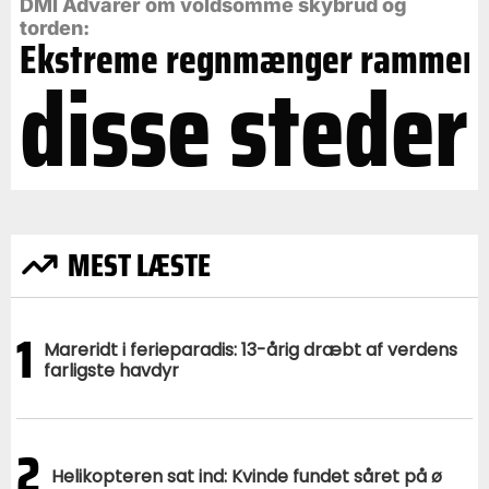
DMI Advarer om voldsomme skybrud og
torden:
Ekstreme regnmænger rammer
disse steder
MEST LÆSTE
1
Mareridt i ferieparadis: 13-årig dræbt af verdens
farligste havdyr
2
Helikopteren sat ind: Kvinde fundet såret på ø