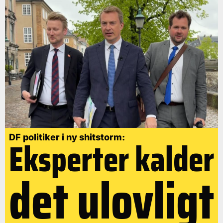
DF politiker i ny shitstorm:
Eksperter kalder
det ulovligt