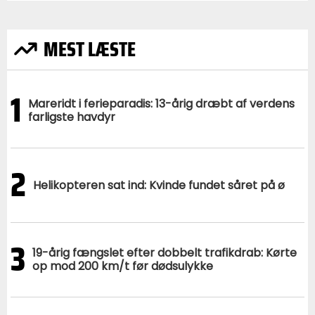
MEST LÆSTE
1
Mareridt i ferieparadis: 13-årig dræbt af verdens
farligste havdyr
2
Helikopteren sat ind: Kvinde fundet såret på ø
3
19-årig fængslet efter dobbelt trafikdrab: Kørte
op mod 200 km/t før dødsulykke