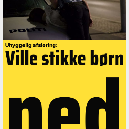
Uhyggelig afsløring:
Ville stikke børn
ned