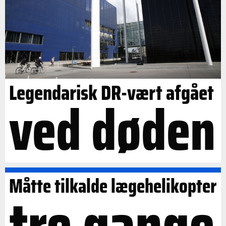
Legendarisk DR-vært afgået
ved døden
Måtte tilkalde lægehelikopter
tre gange