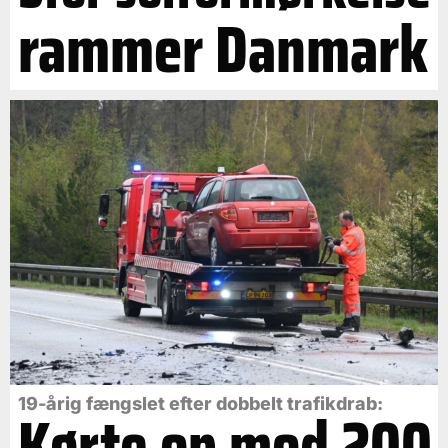
rammer Danmark
19-årig fængslet efter dobbelt trafikdrab:
Kørte op mod 200