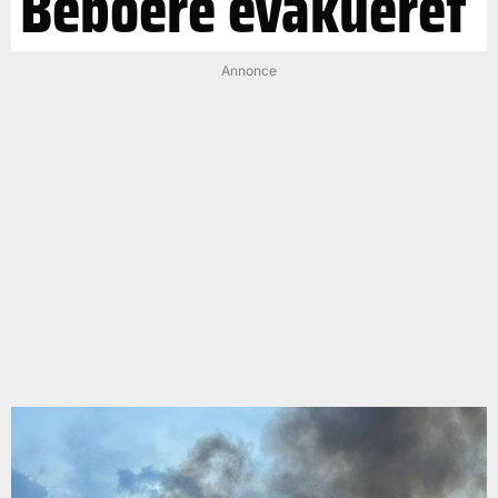
Beboere evakueret
Annonce