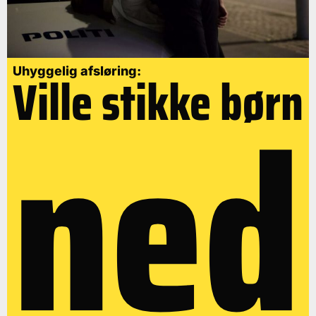
Uhyggelig afsløring:
Ville stikke børn
ned