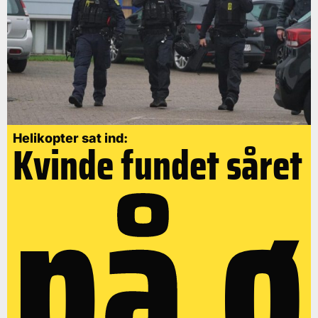
på ø
Helikopter sat ind:
Kvinde fundet såret