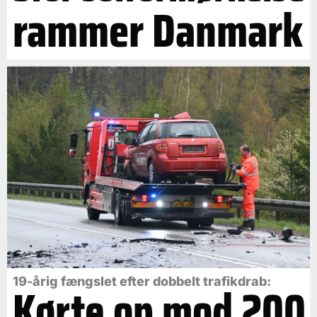
rammer Danmark
19-årig fængslet efter dobbelt trafikdrab:
Kørte op mod 200