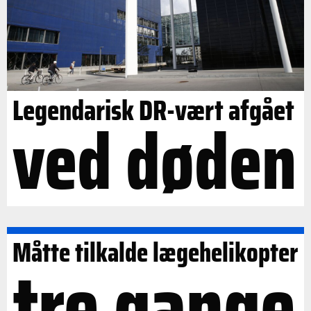
Legendarisk DR-vært afgået
ved døden
Måtte tilkalde lægehelikopter
tre gange