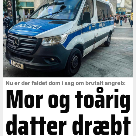
Mor og toårig
Nu er der faldet dom i sag om brutalt angreb:
datter dræbt