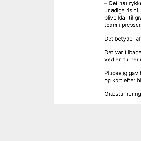
– Det har rykk
unødige risici
blive klar til
team i presse
Det betyder al
Det var tilbag
ved en turneri
Pludselig gav 
og kort efter 
Græsturneringe