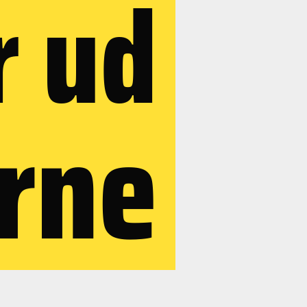
r ud
erne