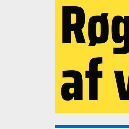
Røg
af 