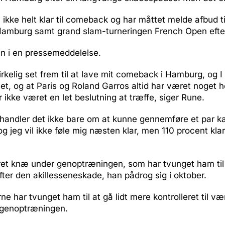
ikke helt klar til comeback og har måttet melde afbud t
 Hamburg samt grand slam-turneringen French Open efte
an i en pressemeddelelse.
rkelig set frem til at lave mit comeback i Hamburg, og I 
set, og at Paris og Roland Garros altid har været noget he
r ikke været en let beslutning at træffe, siger Rune.
 handler det ikke bare om at kunne gennemføre et par 
og jeg vil ikke føle mig næsten klar, men 110 procent klar,
teret knæ under genoptræningen, som har tvunget ham ti
er den akillesseneskade, han pådrog sig i oktober.
 har tvunget ham til at gå lidt mere kontrolleret til væ
f genoptræningen.