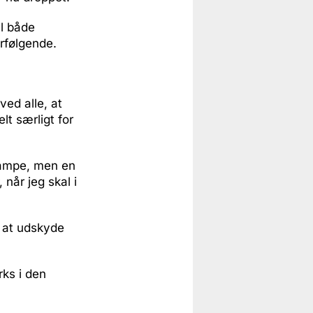
il både
rfølgende.
ved alle, at
lt særligt for
kampe, men en
 når jeg skal i
l at udskyde
rks i den