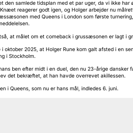
et den samlede tidsplan med et par uger, da vi ikke har 
. Knæet reagerer godt igen, og Holger arbejder nu målre
 græssæsonen med Queens i London som første turnering,
meddelelsen.
tså, at målet om et comeback i grussæsonen er lagt i g
e i oktober 2025, at Holger Rune kom galt afsted i en s
ng i Stockholm.
hans ben efter midt i en duel, den nu 23-årige dansker fal
blev det bekræftet, at han havde overrevet akillessen.
n i Queens, som nu er hans mål, indledes 6. juni.