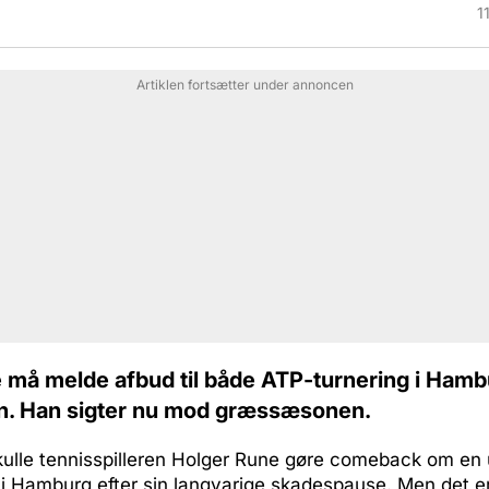
1
Artiklen fortsætter under annoncen
 må melde afbud til både ATP-turnering i Ham
n. Han sigter nu mod græssæsonen.
skulle tennisspilleren Holger Rune gøre comeback om en
 i Hamburg efter sin langvarige skadespause. Men det e