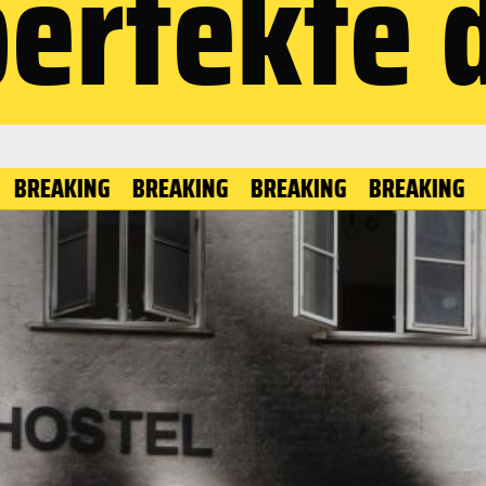
perfekte 
KING
BREAKING
BREAKING
BREAKING
BREAK