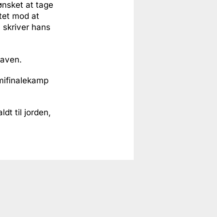
ønsket at tage
ttet mod at
 skriver hans
raven.
emifinalekamp
dt til jorden,