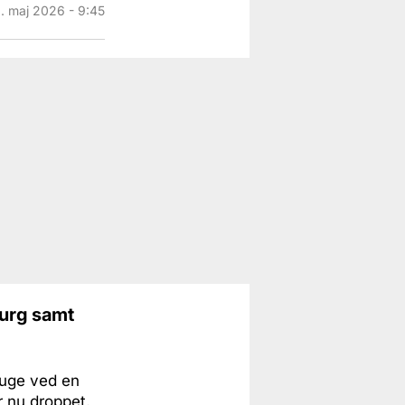
1. maj 2026 - 9:45
burg samt
 uge ved en
r nu droppet.