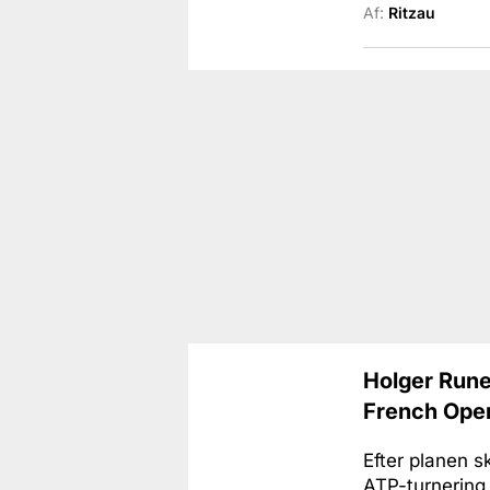
Af:
Ritzau
Holger Rune
French Ope
Efter planen 
ATP-turnering