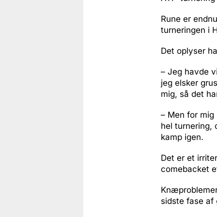
Rune er endnu 
turneringen i
Det oplyser h
– Jeg havde vi
jeg elsker gru
mig, så det ha
– Men for mig
hel turnering, 
kamp igen.
Det er et irri
comebacket eft
Knæproblemerne
sidste fase a