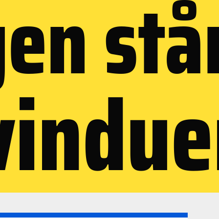
en stå
vindu