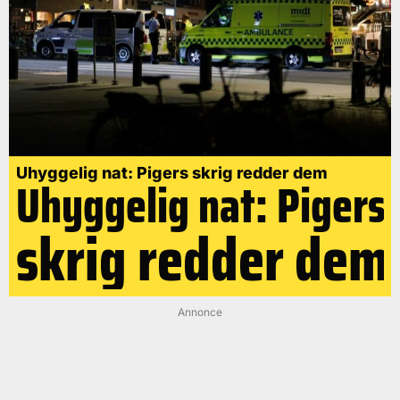
Uhyggelig nat: Pigers skrig redder dem
Uhyggelig nat: Pigers
skrig redder dem
Annonce