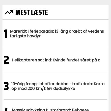
MEST LÆSTE
1
Mareridt i ferieparadis: 13-årig dræbt af verdens
farligste havdyr
2
Helikopteren sat ind: Kvinde fundet såret på ø
3
19-årig fængslet efter dobbelt trafikdrab: Kørte
op mod 200 km/t før dødsulykke
Massiv udrykning til storbrand: Beboere