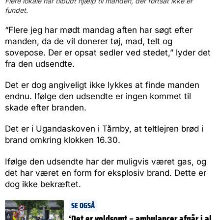
Flere lokale har tilbudt hjælp til manden, der fortsat ikke er
fundet.
“Flere jeg har mødt mandag aften har søgt efter
manden, da de vil donerer tøj, mad, telt og
sovepose. Der er opsat sedler ved stedet,” lyder det
fra den udsendte.
Det er dog angiveligt ikke lykkes at finde manden
endnu. Ifølge den udsendte er ingen kommet til
skade efter branden.
Det er i Ugandaskoven i Tårnby, at teltlejren brød i
brand omkring klokken 16.30.
Ifølge den udsendte har der muligvis været gas, og
det har været en form for eksplosiv brand. Dette er
dog ikke bekræftet.
SE OGSÅ
‘Det er voldsomt – ambulancer afgår i al