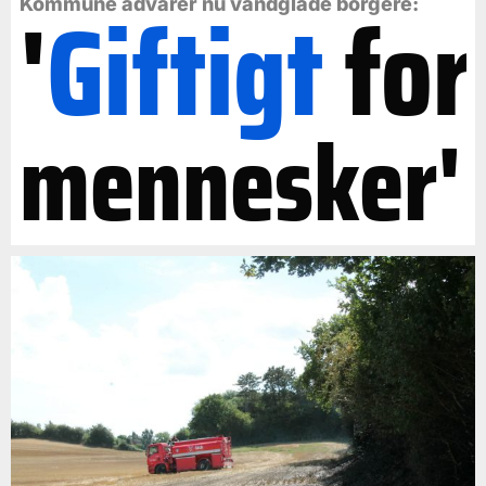
'
Giftigt
for
Kommune advarer nu vandglade borgere:
mennesker'