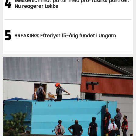
4
Messerschmidt på tur med pro-russisk politiker:
Nu reagerer Løkke
5
BREAKING: Efterlyst 15-årig fundet i Ungarn