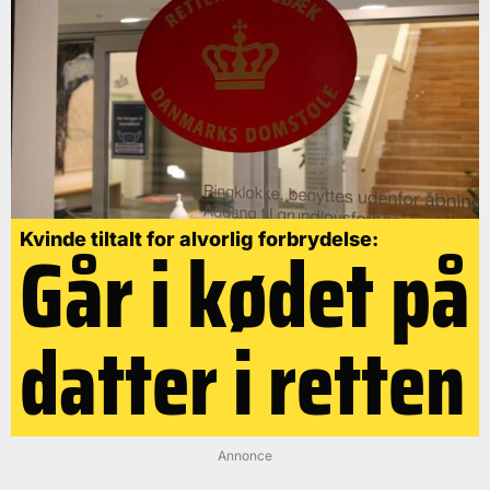
Går i kødet på
Kvinde tiltalt for alvorlig forbrydelse:
datter i retten
Annonce