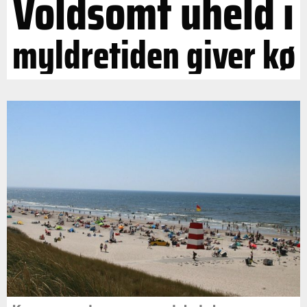
Voldsomt uheld i
myldretiden giver kø