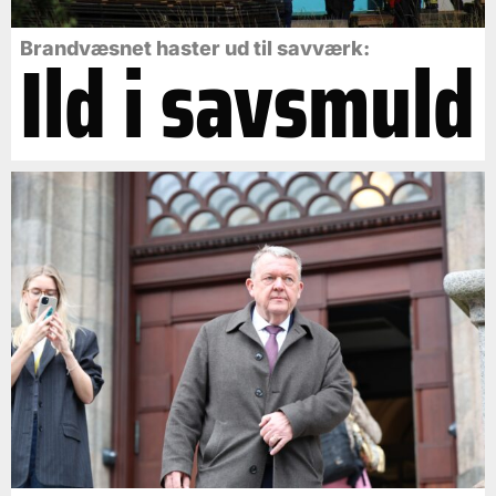
Ild i savsmuld
Brandvæsnet haster ud til savværk: