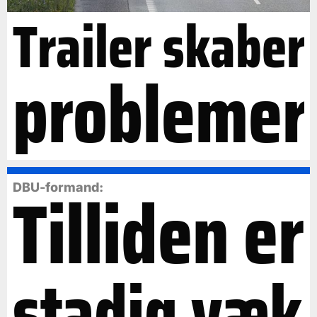
Trailer skaber
problemer
Tilliden er
DBU-formand:
stadig væk