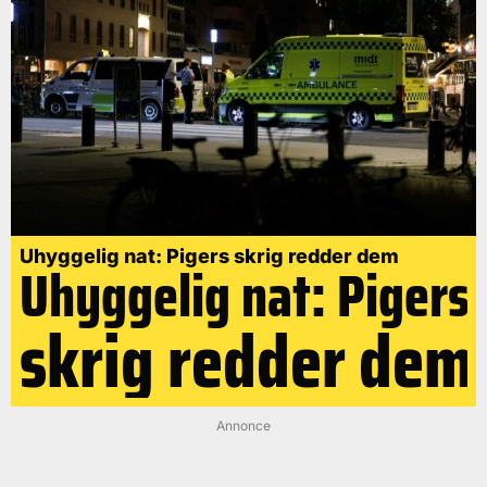
Uhyggelig nat: Pigers skrig redder dem
Uhyggelig nat: Pigers
skrig redder dem
Annonce