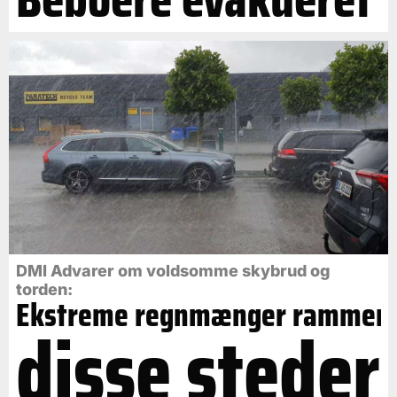
DMI Advarer om voldsomme skybrud og
torden:
Ekstreme regnmænger rammer
disse steder