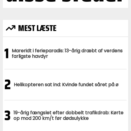
MEST LÆSTE
1
Mareridt i ferieparadis: 13-årig dræbt af verdens
farligste havdyr
2
Helikopteren sat ind: Kvinde fundet såret på ø
3
19-årig fængslet efter dobbelt trafikdrab: Kørte
op mod 200 km/t før dødsulykke