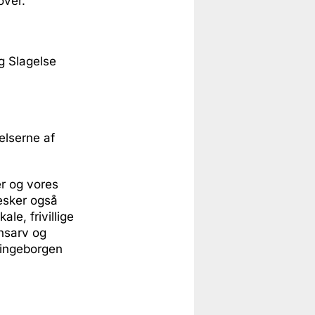
over.
og Slagelse
elserne af
er og vores
esker også
le, frivillige
nsarv og
kingeborgen