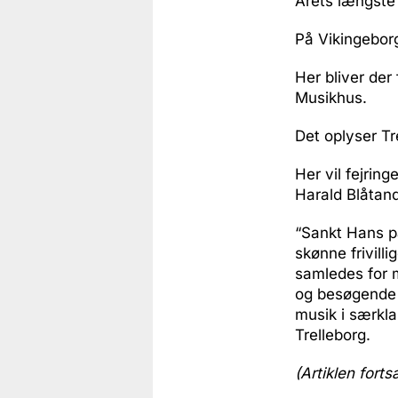
Årets længste 
På Vikingeborg
Her bliver der
Musikhus.
Det oplyser Tr
Her vil fejrin
Harald Blåta
“Sankt Hans p
skønne frivil
samledes for m
og besøgende 
musik i særkl
Trelleborg.
(Artiklen forts