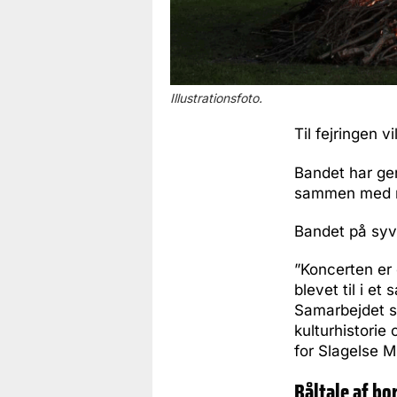
Illustrationsfoto.
Til fejringen 
Bandet har ge
sammen med mo
Bandet på syv
”Koncerten er 
blevet til i e
Samarbejdet s
kulturhistorie
for Slagelse M
Båltale af b