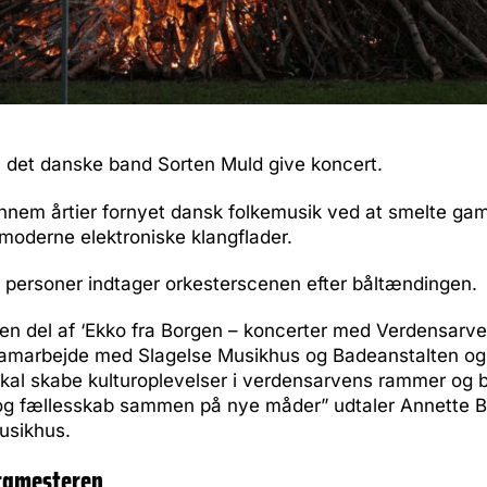
vil det danske band Sorten Muld give koncert.
nnem årtier fornyet dansk folkemusik ved at smelte gam
derne elektroniske klangflader.
 personer indtager orkesterscenen efter båltændingen.
en del af ‘Ekko fra Borgen – koncerter med Verdensarve
t samarbejde med Slagelse Musikhus og Badeanstalten og 
kal skabe kulturoplevelser i verdensarvens rammer og b
 og fællesskab sammen på nye måder” udtaler Annette Bo
usikhus.
orgmesteren