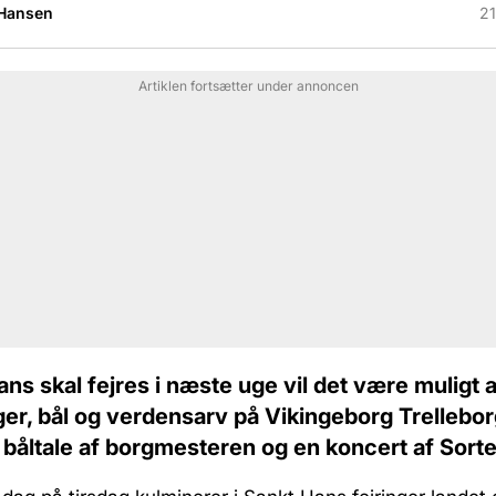
 Hansen
21
Artiklen fortsætter under annoncen
ns skal fejres i næste uge vil det være muligt a
ger, bål og verdensarv på Vikingeborg Trellebor
 båltale af borgmesteren og en koncert af Sort