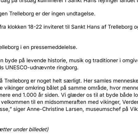
dag på tirsdag kulminerer i Sankt Hans fejringer landet 
en Trelleborg er der ingen undtagelse.
 fra klokken 18-22 inviteret til Sankt Hans af Trelleborg 
elleborg i en pressemeddelelse.
gen byde på levende historie, musik og traditioner i omgiv
nds UNESCO-udnævnte ringborg.
å Trelleborg er noget helt særligt. Her samles mennesk
lige vikinger omkring bålet på samme område, hvor menn
ere end 1.000 år siden. Vi glæder os til at byde både loka
velkommen til en midsommeraften med vikinger, Verde
asse,” siger Anne-Christine Larsen, museumschef på Vi
ætter under billedet)