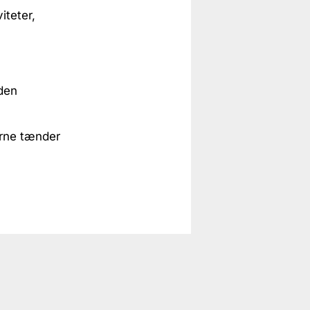
iteter,
nden
erne tænder