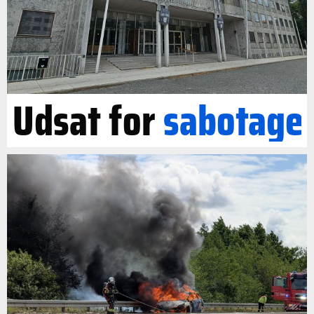
Udsat for
sabotage