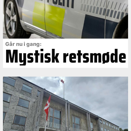
Går nu i gang:
Mystisk retsmøde