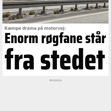
Kæmpe drama på motorvej:
Enorm røgfane står
fra stedet
Annonce