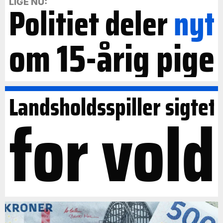
LIGE NU:
Politiet deler
nyt
om 15-årig pige
Landsholdsspiller sigtet
for vold