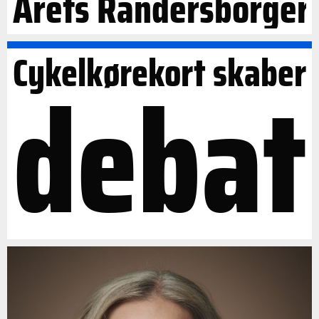
Årets Randersborger
Cykelkørekort skaber
debat