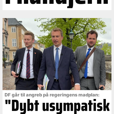
DF går til angreb på regeringens madplan:
"Dybt usympatisk