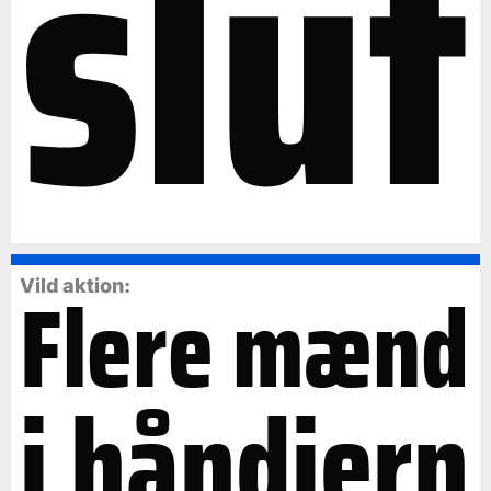
slut
Flere mænd
Vild aktion:
i håndjern