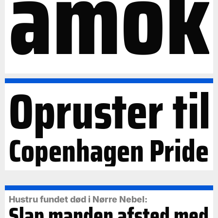
amok
Opruster til
Copenhagen Pride
Hustru fundet død i Nørre Nebel:
Slap manden afsted med