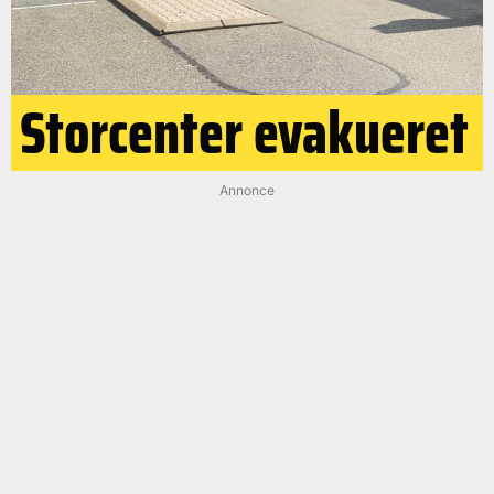
Storcenter evakueret
Annonce