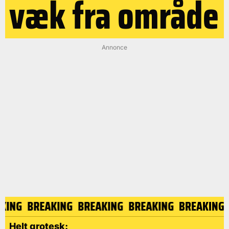
væk fra område
Annonce
AKING
BREAKING
BREAKING
BREAKING
BREAKIN
Helt grotesk: