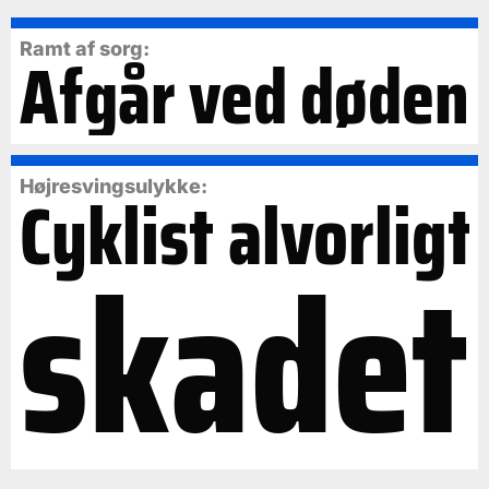
Ramt af sorg:
Afgår ved døden
Cyklist alvorligt
Højresvingsulykke:
skadet