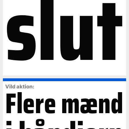
slut
Flere mænd
Vild aktion: