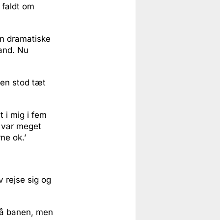
 faldt om
den dramatiske
and. Nu
gen stod tæt
 i mig i fem
t var meget
ne ok.’
 rejse sig og
på banen, men