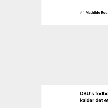
Af:
Mathilde Rou
DBU’s fodbo
kalder det e