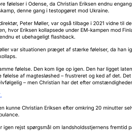
re følelser i Odense, da Christian Eriksen endnu engang
skamp, denne gang i testopgøret mod Ukraine.
irektør, Peter Møller, var også tilbage i 2021 vidne til 
ken, hvor Eriksen kollapsede under EM-kampen mod Finl
endnu et ubehageligt flashback.
øller var situationen præget af stærke følelser, da han i
kollaps.
amme følelse. Den kom lige op igen. Den har ligget latent
følelse af magtesløshed – frustreret og ked af det. De
lvfølgelig – men Christian har det efter omstændigheder
.
n kunne Christian Eriksen efter omkring 20 minutter selv
bulance.
 igen rejst spørgsmål om landsholdsstjernens fremtid 