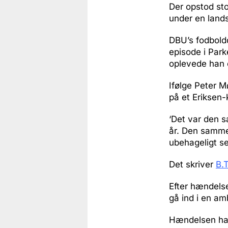
Der opstod sto
under en land
DBU’s fodboldd
episode i Par
oplevede han 
Ifølge Peter M
på et Eriksen-
‘Det var den s
år. Den samme 
ubehageligt se
Det skriver
B.T
Efter hændelse
gå ind i en am
Hændelsen har