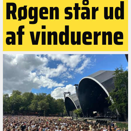
Røgen står ud
af vinduerne