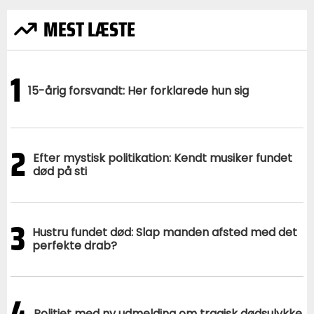
MEST LÆSTE
1
15-årig forsvandt: Her forklarede hun sig
2
Efter mystisk politikation: Kendt musiker fundet
død på sti
3
Hustru fundet død: Slap manden afsted med det
perfekte drab?
4
Politiet med ny udmelding om tragisk dødsulykke