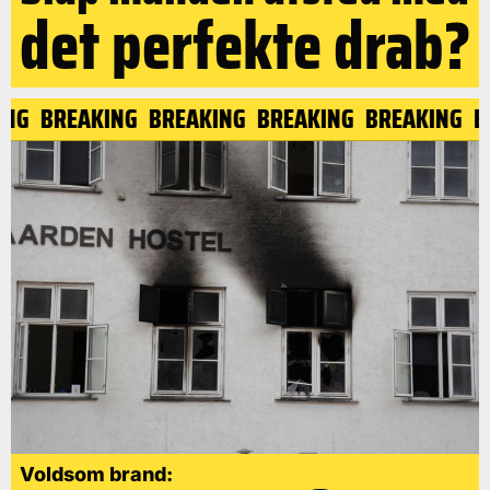
det perfekte drab?
ING
BREAKING
BREAKING
BREAKING
BREAKING
Voldsom brand: