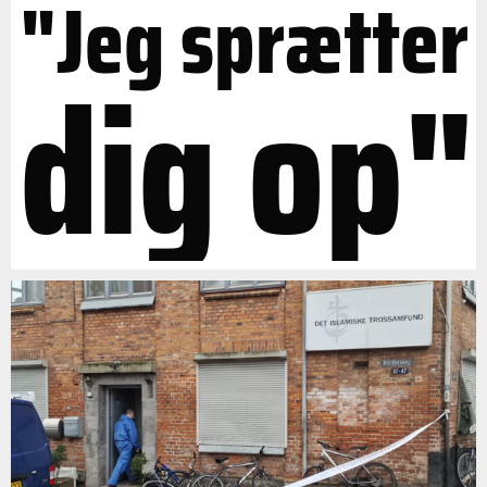
"Jeg sprætter
dig op"