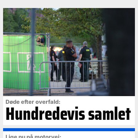
Døde efter overfald:
Hundredevis samlet
Lige nu på motorvej: