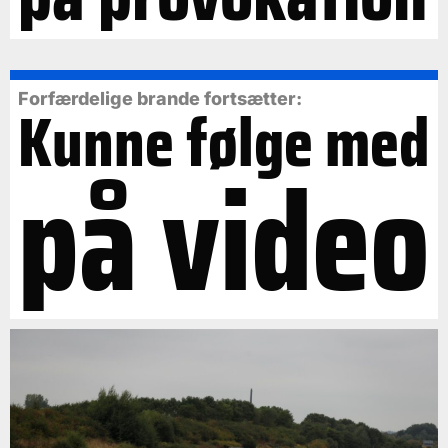
Forfærdelige brande fortsætter:
Kunne følge med
på video