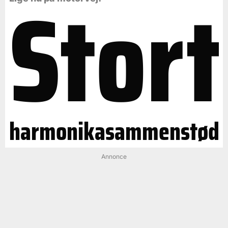
Stort
harmonikasammenstød
Annonce