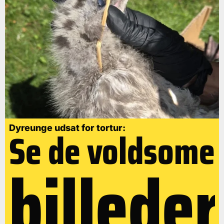
Se de voldsome
Dyreunge udsat for tortur:
billeder