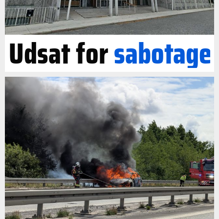
Udsat for
sabotage