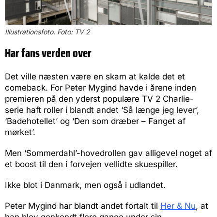
Illustrationsfoto. Foto: TV 2
Har fans verden over
Det ville næsten være en skam at kalde det et
comeback. For Peter Mygind havde i årene inden
premieren på den yderst populære TV 2 Charlie-
serie haft roller i blandt andet ‘Så længe jeg lever’,
‘Badehotellet’ og ‘Den som dræber – Fanget af
mørket’.
Men ‘Sommerdahl’-hovedrollen gav alligevel noget af
et boost til den i forvejen vellidte skuespiller.
Ikke blot i Danmark, men også i udlandet.
Peter Mygind har blandt andet fortalt til
Her & Nu
, at
han blev genkendt flere gange under sin