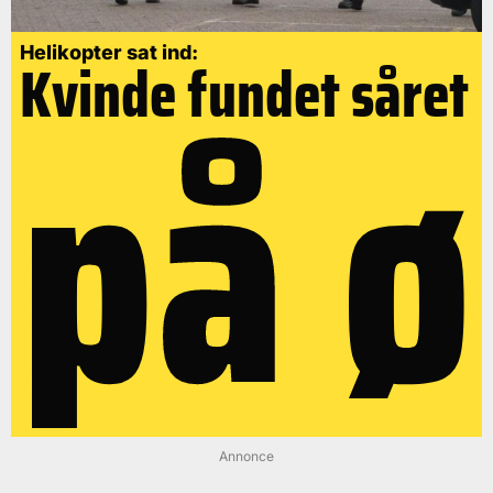
på ø
Helikopter sat ind:
Kvinde fundet såret
Annonce