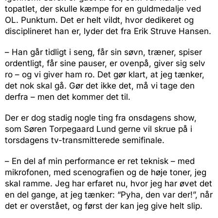
topatlet, der skulle kæmpe for en guldmedalje ved
OL. Punktum. Det er helt vildt, hvor dedikeret og
disciplineret han er, lyder det fra Erik Struve Hansen.
– Han går tidligt i seng, får sin søvn, træner, spiser
ordentligt, får sine pauser, er ovenpå, giver sig selv
ro – og vi giver ham ro. Det gør klart, at jeg tænker,
det nok skal gå. Gør det ikke det, må vi tage den
derfra – men det kommer det til.
Der er dog stadig nogle ting fra onsdagens show,
som Søren Torpegaard Lund gerne vil skrue på i
torsdagens tv-transmitterede semifinale.
– En del af min performance er ret teknisk – med
mikrofonen, med scenografien og de høje toner, jeg
skal ramme. Jeg har erfaret nu, hvor jeg har øvet det
en del gange, at jeg tænker: “Pyha, den var der!”, når
det er overstået, og først der kan jeg give helt slip.