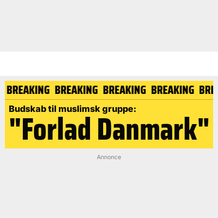
NG
BREAKING
BREAKING
BREAKING
BREAKING
BR
Budskab til muslimsk gruppe:
"Forlad Danmark"
Annonce