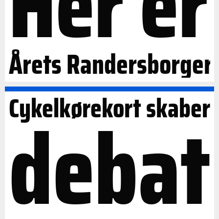
Her er
Årets Randersborger
Cykelkørekort skaber
debat