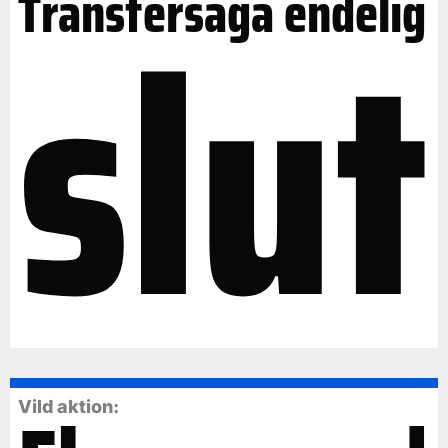
slut
Transfersaga endelig
Vild aktion: