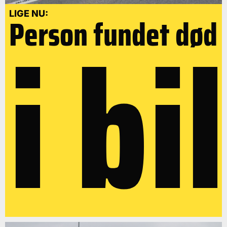
i bil
LIGE NU:
Person fundet død