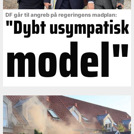
DF går til angreb på regeringens madplan:
"Dybt usympatisk
model"