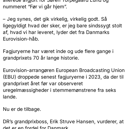
allerede afgjort for Søren Torpegaard Lund og
nummeret “Før vi går hjem”.
– Jeg synes, det gik virkelig, virkelig godt. Så
ligegyldigt hvad der sker, er jeg bare sindssygt stolt
af, hvad vi har leveret, lyder det fra Danmarks
Eurovision-håb.
Fagjuryerne har været inde og ude flere gange i
grandprixets 70 år lange historie.
Eurovision-arrangøren European Broadcasting Union
(EBU) droppede senest fagjuryerne i 2023, da der til
grandprixet året før var observeret
uregelmæssigheder i stemmemønstrene fra seks
lande.
Nu er de tilbage.
DR’s grandprixboss, Erik Struve Hansen, vurderer, at
det er en fordel for Danmark.