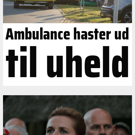
Ambulance haster ud
til uheld