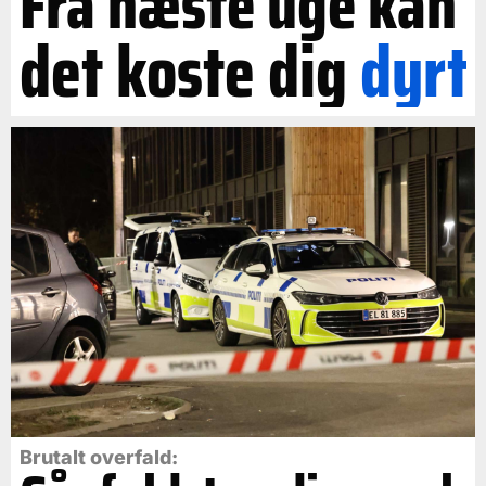
Fra næste uge kan
det koste dig
dyrt
Brutalt overfald: