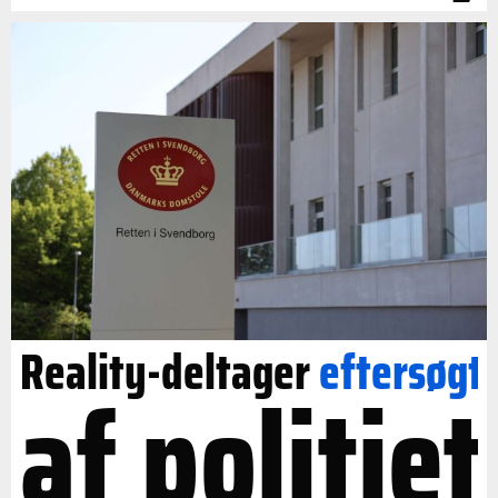
Reality-deltager
eftersøgt
af politiet