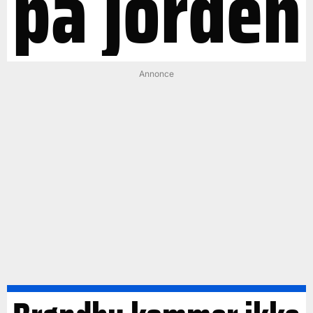
på jorden
Annonce