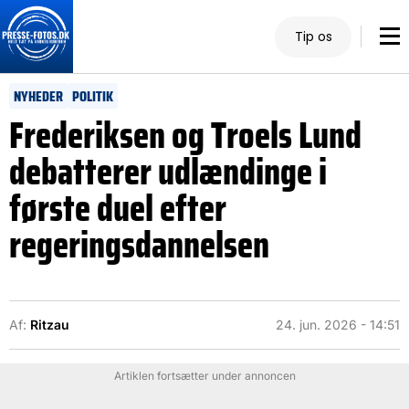
Tip os
NYHEDER
POLITIK
Frederiksen og Troels Lund
debatterer udlændinge i
første duel efter
regeringsdannelsen
Af:
Ritzau
24. jun. 2026 - 14:51
Artiklen fortsætter under annoncen