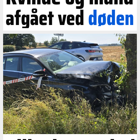
afgået ved
døden