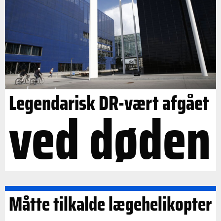
Legendarisk DR-vært afgået
ved døden
Måtte tilkalde lægehelikopter