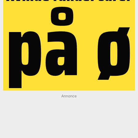
på ø
Annonce