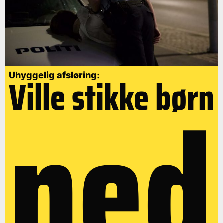
Uhyggelig afsløring:
Ville stikke børn
ned