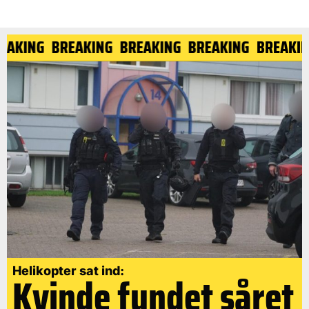
EAKING
BREAKING
BREAKING
BREAKING
BREAKIN
Helikopter sat ind:
Kvinde fundet såret