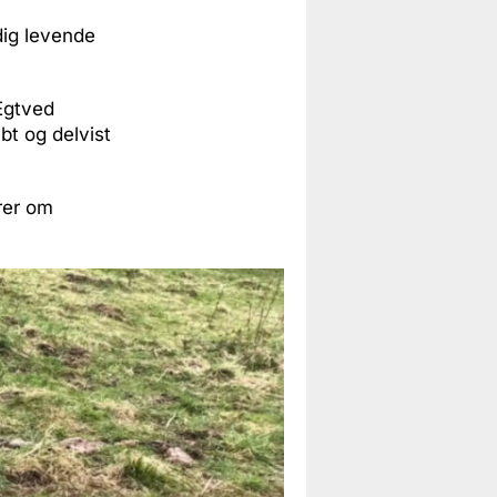
dig levende
 Egtved
bt og delvist
rer om