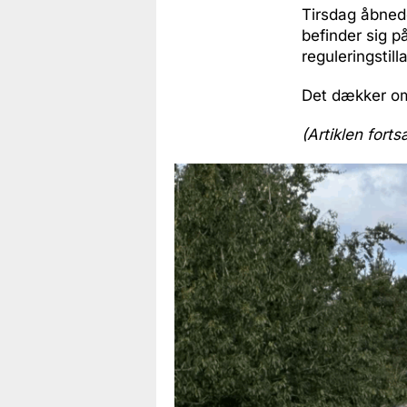
Tirsdag åbnede 
befinder sig p
reguleringstill
Det dækker om
(Artiklen forts