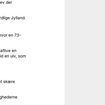
lev der
rdlige Jylland.
hvor en 73-
aflive en
id en ulv, som
at skære
ighederne