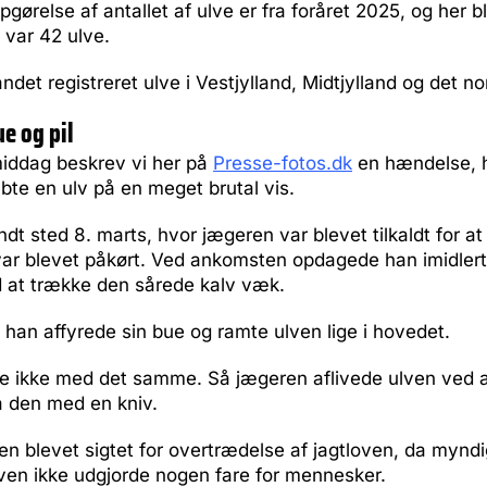
gørelse af antallet af ulve er fra foråret 2025, og her b
r var 42 ulve.
ndet registreret ulve i Vestjylland, Midtjylland og det no
e og pil
iddag beskrev vi her på
Presse-fotos.dk
en hændelse, 
te en ulv på en meget brutal vis.
t sted 8. marts, hvor jægeren var blevet tilkaldt for at 
var blevet påkørt. Ved ankomsten opdagede han imidlert
d at trække den sårede kalv væk.
at han affyrede sin bue og ramte ulven lige i hovedet.
 ikke med det samme. Så jægeren aflivede ulven ved 
å den med en kniv.
n blevet sigtet for overtrædelse af jagtloven, da mynd
lven ikke udgjorde nogen fare for mennesker.