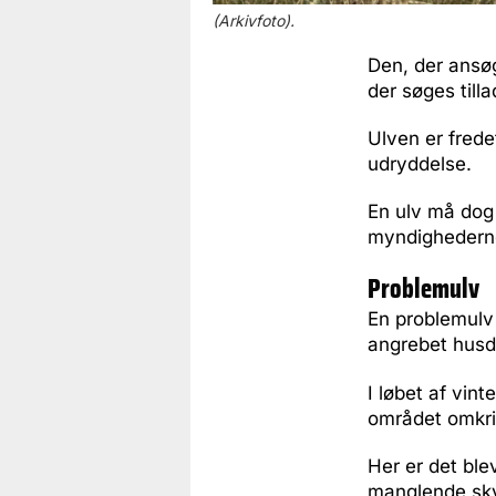
(Arkivfoto).
Den, der ansøg
der søges till
Ulven er frede
udryddelse.
En ulv må dog
myndighederne 
Problemulv
En problemulv 
angrebet husdy
I løbet af vin
området omkri
Her er det ble
manglende sky