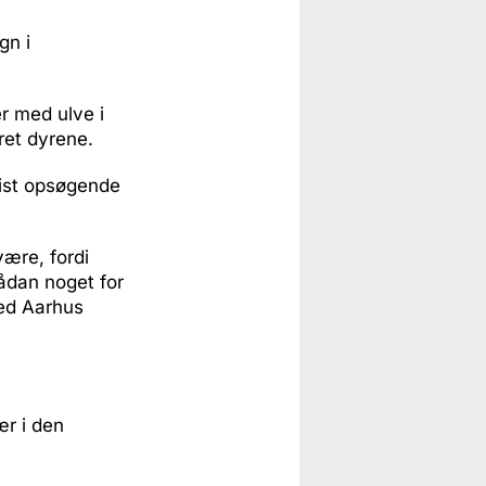
gn i
er med ulve i
ret dyrene.
vist opsøgende
være, fordi
sådan noget for
ved Aarhus
ær i den