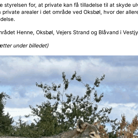
styrelsen for, at private kan få tilladelse til at skyde ul
å private arealer i det område ved Oksbøl, hvor der aller
adelse.
rådet Henne, Oksbøl, Vejers Strand og Blåvand i Vestjy
ætter under billedet)