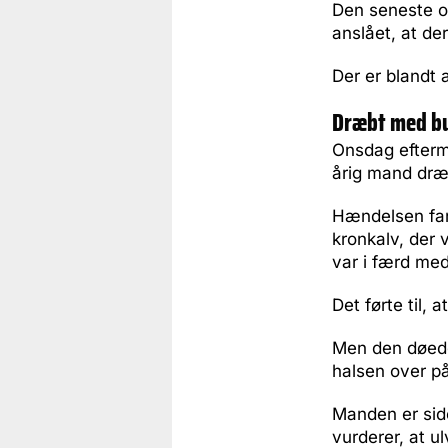
Den seneste op
anslået, at de
Der er blandt a
Dræbt med bu
Onsdag efterm
årig mand dræb
Hændelsen fand
kronkalv, der 
var i færd me
Det førte til, 
Men den døede
halsen over p
Manden er side
vurderer, at u