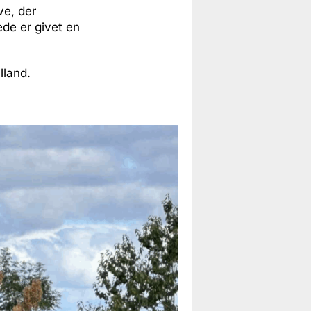
ve, der
ede er givet en
lland.