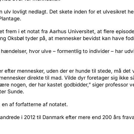
n ulv lovligt nedlagt. Det skete inden for et ulvesikret he
Plantage.
t frem i et notat fra Aarhus Universitet, at flere episod
ng Oksbøl tyder på, at mennesker bevidst kan have fod
 hændelser, hvor ulve – formentlig to individer – har ud
er efter mennesker, uden der er hunde til stede, må det 
mennesker direkte til mad. Vilde dyr foretager sig ikke 
ære nogen, der har kastet godbidder,” siger professor 
ter Sunde.
en af forfatterne af notatet.
andrede i 2012 til Danmark efter mere end 200 års frav