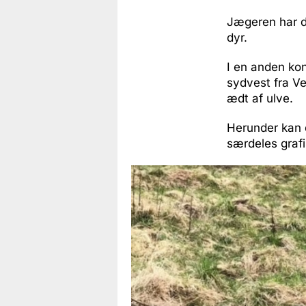
Jægeren har do
dyr.
I en anden kon
sydvest fra Ve
ædt af ulve.
Herunder kan d
særdeles grafi