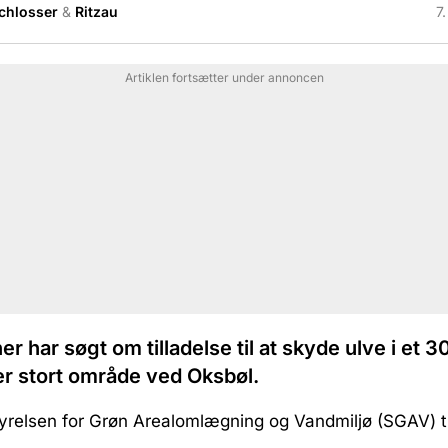
Schlosser
&
Ritzau
7
Artiklen fortsætter under annoncen
r har søgt om tilladelse til at skyde ulve i et 3
r stort område ved Oksbøl.
yrelsen for Grøn Arealomlægning og Vandmiljø (SGAV) til