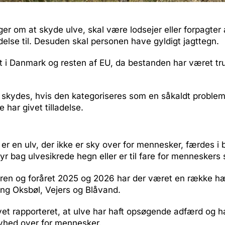
er om at skyde ulve, skal være lodsejer eller forpagter a
adelse til. Desuden skal personen have gyldigt jagttegn.
t i Danmark og resten af EU, da bestanden har været tru
 skydes, hvis den kategoriseres som en såkaldt problem
har givet tilladelse.
er en ulv, der ikke er sky over for mennesker, færdes i
r bag ulvesikrede hegn eller er til fare for menneskers 
teren og foråret 2025 og 2026 har der været en række h
ng Oksbøl, Vejers og Blåvand.
vet rapporteret, at ulve har haft opsøgende adfærd og h
hed over for mennesker.