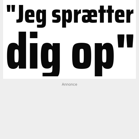
"Jeg sprætter
dig op"
Annonce