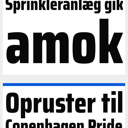
Sprinkleranlæg gik
amok
Opruster til
Copenhagen Pride