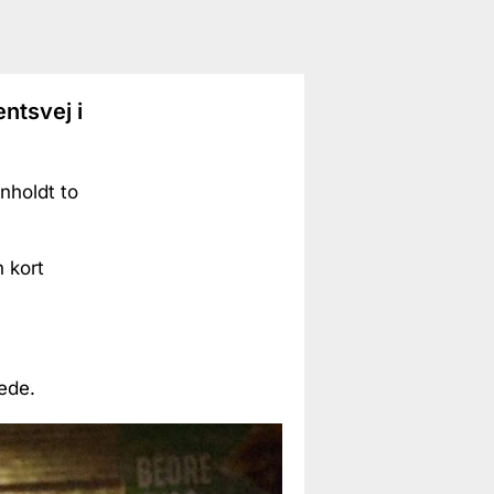
entsvej i
nholdt to
n kort
tede.