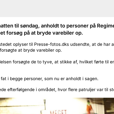
 natten til søndag, anholdt to personer på Regim
et forsøg på at bryde varebiler op.
stedet oplyser til Presse-fotos.dks udsendte, at de har a
orsøgte at bryde varebiler op.
elsen forsøgte de to tyve, at stikke af, hvilket førte til e
og fat i begge personer, som nu er anholdt i sagen.
ede efterfølgende i området, hvor flere patruljer var til s