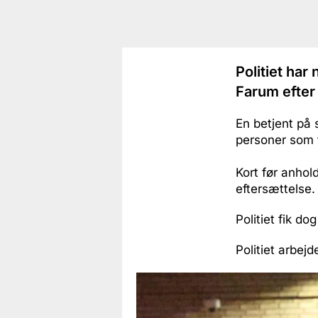
Politiet har
Farum efter 
En betjent på 
personer som f
Kort før anhold
eftersættelse.
Politiet fik d
Politiet arbejd