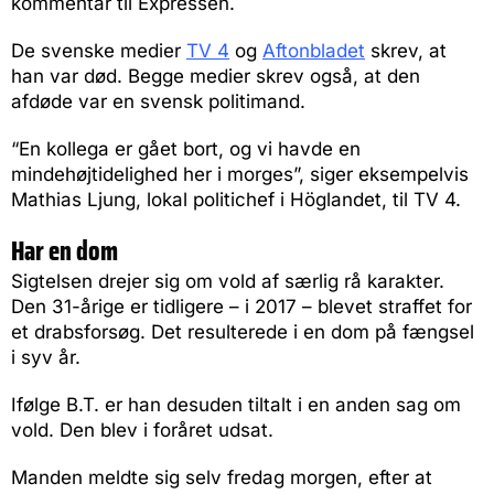
kommentar til Expressen.
De svenske medier
TV 4
og
Aftonbladet
skrev, at
han var død. Begge medier skrev også, at den
afdøde var en svensk politimand.
“En kollega er gået bort, og vi havde en
mindehøjtidelighed her i morges”, siger eksempelvis
Mathias Ljung, lokal politichef i Höglandet, til TV 4.
Har en dom
Sigtelsen drejer sig om vold af særlig rå karakter.
Den 31-årige er tidligere – i 2017 – blevet straffet for
et drabsforsøg. Det resulterede i en dom på fængsel
i syv år.
Ifølge B.T. er han desuden tiltalt i en anden sag om
vold. Den blev i foråret udsat.
Manden meldte sig selv fredag morgen, efter at