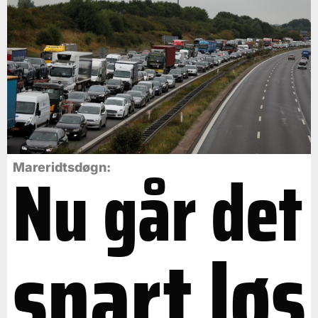
Nu går det
Mareridtsdøgn:
snart løs