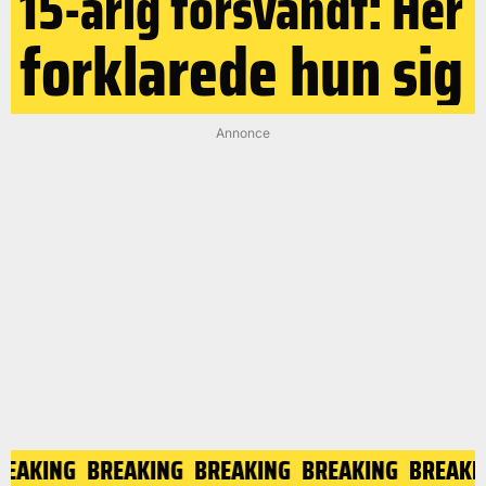
15-årig forsvandt: Her
forklarede hun sig
Annonce
BREAKING
BREAKING
BREAKING
BREAKING
BREAK