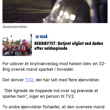
Illustrationsfoto
SE OGSÅ
BEKRÆFTET: Betjent afgået ved døden
efter voldsepisode
For udover et knytnæveslag mod halsen blev en 32-
årig svensk mand sparket i hovedet.
Det skriver
TV2
, der har talt med flere øjenvidner.
“Det lignede de hoppede ind over og prøvede at
sparke ham”, siger en person til TV2.
To andre øjenvidner fortæller, at den svenske mand