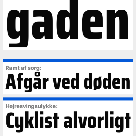
gaden
Ramt af sorg:
Afgår ved døden
Cyklist alvorligt
Højresvingsulykke: