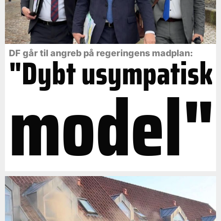
DF går til angreb på regeringens madplan:
"Dybt usympatisk
model"