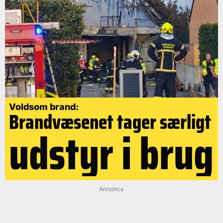
Voldsom brand:
Brandvæsenet tager særligt
udstyr i brug
Annonce