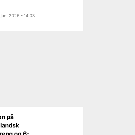
 jun. 2026 - 14:03
en på
nlandsk
dreng og 6-