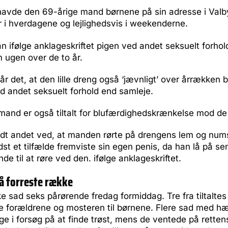
n havde den 69-årige mand børnene på sin adresse i Valby
 i hverdagene og lejlighedsvis i weekenderne.
n ifølge anklageskriftet pigen ved andet seksuelt forho
 ugen over de to år.
går det, at den lille dreng også ‘jævnligt’ over årrækken 
d andet seksuelt forhold end samleje.
and er også tiltalt for blufærdighedskrænkelse mod de 
ndt andet ved, at manden rørte på drengens lem og nu
dst et tilfælde fremviste sin egen penis, da han lå på s
de til at røre ved den. ifølge anklageskriftet.
å forreste række
e sad seks pårørende fredag formiddag. Tre fra tiltaltes
e forældrene og mosteren til børnene. Flere sad med h
e i forsøg på at finde trøst, mens de ventede på retten