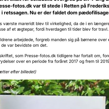
resse-fotos.dk var til stede i Retten på Frederi
i retssagen. Nu er der faldet dom pædofilisage
s værste mareridt blev til virkelighed, da de i en længe
e af et ægtepar, fordi hverdagen til tider blev for travl.
ldrene arbejdede, forgreb manden sig på børnene over
 de var bevidste om det.
kriftet, som Presse-fotos.dk tidligere har fortalt om, for
rydelser over en periode fra foråret 2017 og frem til 201
ætter efter billedet)