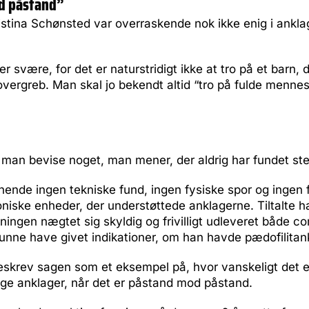
d påstand”
istina Schønsted var overraskende nok ikke enig i ankl
r svære, for det er naturstridigt ikke at tro på et barn, d
vergreb. Man skal jo bekendt altid “tro på fulde mennes
 man bevise noget, man mener, der aldrig har fundet st
 hende ingen tekniske fund, ingen fysiske spor og ingen
troniske enheder, der understøttede anklagerne. Tiltalte 
kningen nægtet sig skyldig og frivilligt udleveret både c
unne have givet indikationer, om han havde pædofilitan
eskrev sagen som et eksempel på, hvor vanskeligt det e
ige anklager, når det er påstand mod påstand.