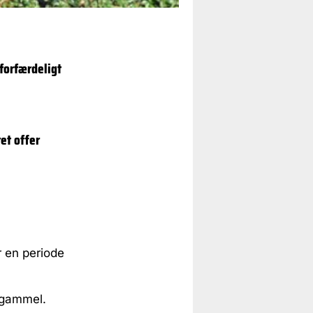
 forfærdeligt
et offer
r en periode
r gammel.