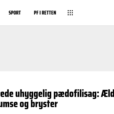
SPORT
PF I RETTEN
ede uhyggelig pædofilisag: Æl
numse og bryster