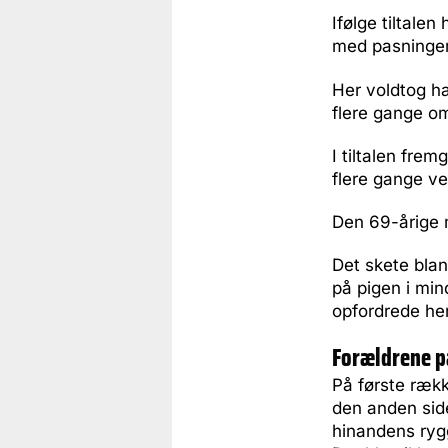
Ifølge tiltale
med pasninger
Her voldtog ha
flere gange om
I tiltalen frem
flere gange ve
Den 69-årige m
Det skete bla
på pigen i min
opfordrede hen
Forældrene p
På første rækk
den anden sid
hinandens rygg