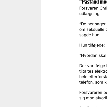
“Påstand mo
Forsvaren Chr
udlægning.
“De her sager e
om seksuelle o
sagde hun.
Hun tilføjede:
“Hvordan skal
Der var ifølge
tiltaltes elek
hele efterfors
telefon, som k
Forsvareren b
sig mod alvorl