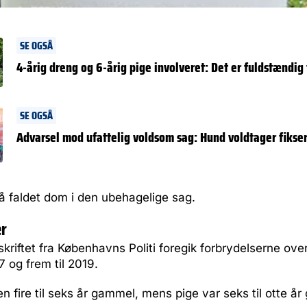
SE OGSÅ
4-årig dreng og 6-årig pige involveret: Det er fuldstændig
SE OGSÅ
Advarsel mod ufattelig voldsom sag: Hund voldtager fikser
å faldet dom i den ubehagelige sag.
er
skriftet fra Københavns Politi foregik forbrydelserne ove
7 og frem til 2019.
n fire til seks år gammel, mens pige var seks til otte å