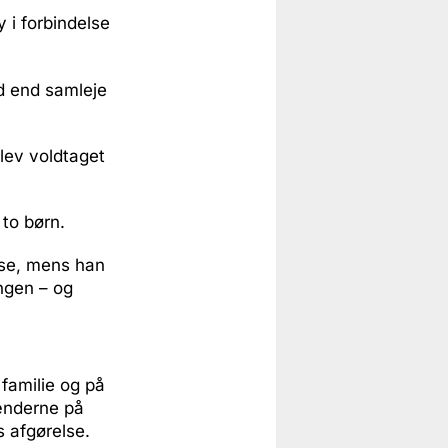
 i forbindelse
ld end samleje
blev voldtaget
to børn.
mse, mens han
engen – og
 familie og på
ænderne på
s afgørelse.