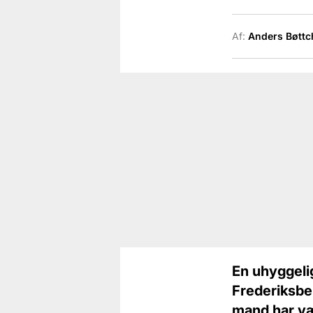
Af:
Anders Bøttc
En uhyggelig
Frederiksber
mand har vær