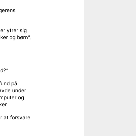
agerens
er ytrer sig
ker og børn”,
ed?”
 fund på
havde under
omputer og
ker.
r at forsvare