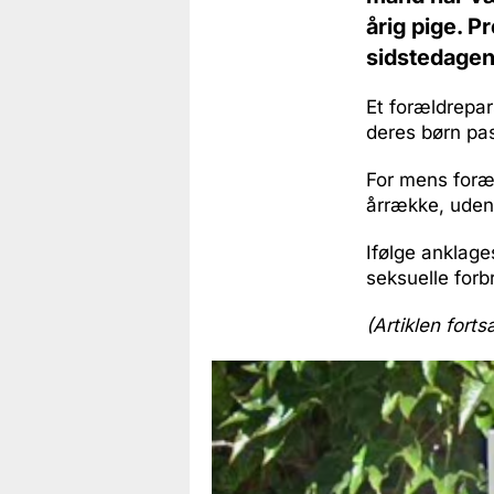
årig pige. P
sidstedagen 
Et forældrepar
deres børn pass
For mens foræ
årrække, uden
Ifølge anklages
seksuelle forb
(Artiklen forts