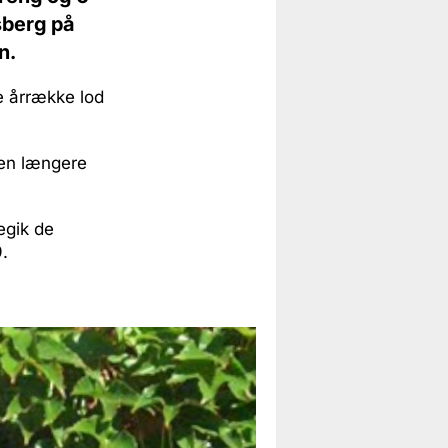
ksberg på
n.
re årrække lod
 en længere
egik de
9.