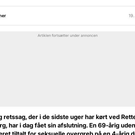
her
19.
Artiklen fortsætter under annoncen
 retssag, der i de sidste uger har kørt ved Rett
g, har i dag fået sin afslutning. En 69-årig ude
et tiltalt for seksuelle overgreb på en 4-årig 