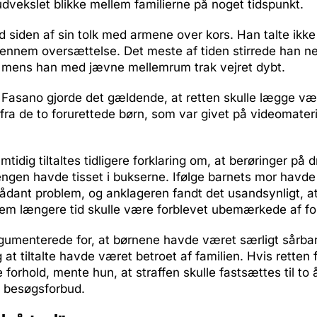
udvekslet blikke mellem familierne på noget tidspunkt.
ed siden af sin tolk med armene over kors. Han talte ikk
gennem oversættelse. Det meste af tiden stirrede han ne
k, mens han med jævne mellemrum trak vejret dybt.
 Fasano gjorde det gældende, at retten skulle lægge væ
 fra de to forurettede børn, som var givet på videomateria
tidig tiltaltes tidligere forklaring om, at berøringer på 
engen havde tisset i bukserne. Ifølge barnets mor havd
 sådant problem, og anklageren fandt det usandsynligt, 
em længere tid skulle være forblevet ubemærkede af fo
gumenterede for, at børnene havde været særligt sårbar
g at tiltalte havde været betroet af familien. Hvis retten
e forhold, mente hun, at straffen skulle fastsættes til to
g besøgsforbud.