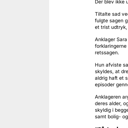
Der blev ikke 
Tiltalte sad v
fulgte sagen 
et trist udtry
Anklager Sara
forklaringerne
retssagen.
Hun afviste sam
skyldes, at dr
aldrig haft et
episoder genn
Anklageren ar
deres alder, o
skyldig i begg
samt bolig- o