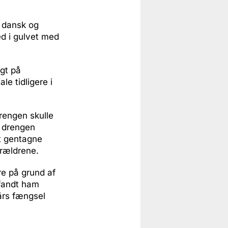
e dansk og
d i gulvet med
gt på
le tidligere i
drengen skulle
e drengen
at gentagne
rældrene.
e på grund af
 fandt ham
 års fængsel