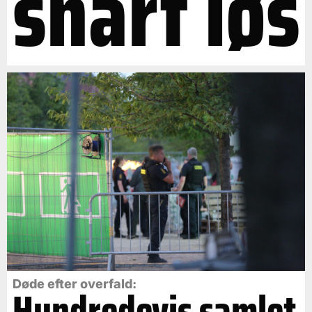
snart løs
Døde efter overfald:
Hundredevis samlet