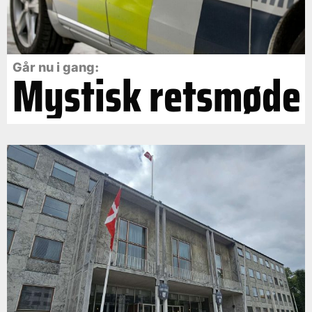
Går nu i gang:
Mystisk retsmøde