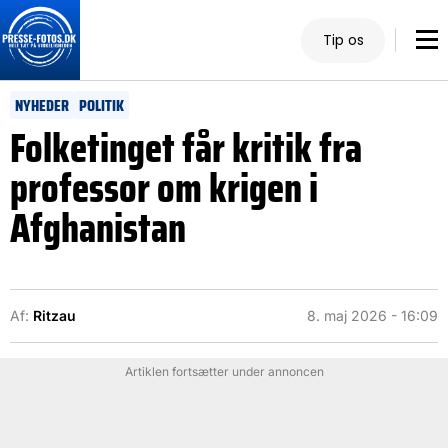
Tip os
NYHEDER
POLITIK
Folketinget får kritik fra
professor om krigen i
Afghanistan
Af:
Ritzau
8. maj 2026 - 16:09
Artiklen fortsætter under annoncen