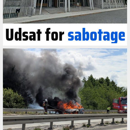
Udsat for
sabotage