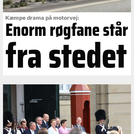
Kæmpe drama på motorvej:
Enorm røgfane står
fra stedet