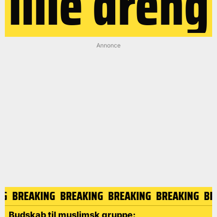
lille dreng
Annonce
ING
BREAKING
BREAKING
BREAKING
BREAKING
B
Budskab til muslimsk gruppe: