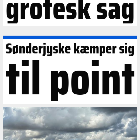
grotesk sag
Sønderjyske kæmper sig
til point