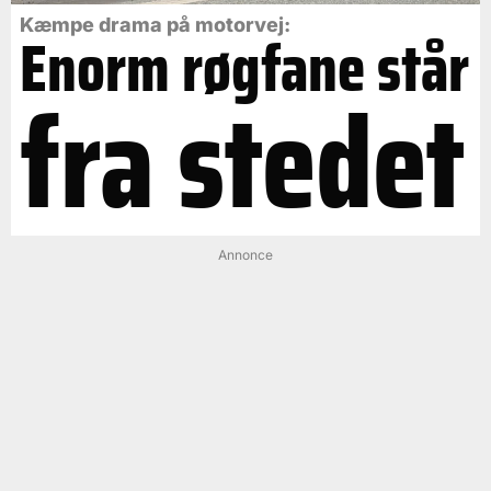
Kæmpe drama på motorvej:
Enorm røgfane står
fra stedet
Annonce