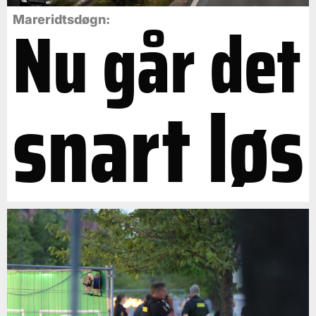
Nu går det
Mareridtsdøgn:
snart løs