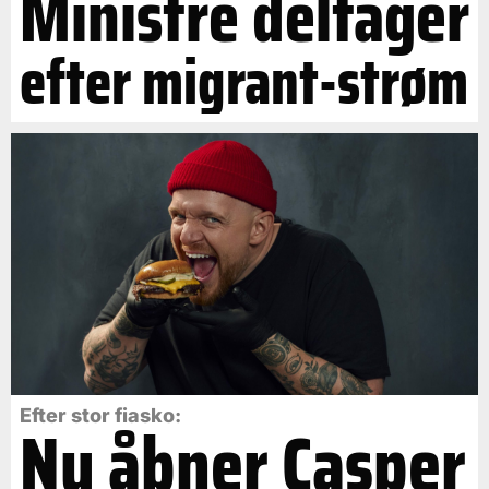
Ministre deltager
efter migrant-strøm
Efter stor fiasko:
Nu åbner Casper