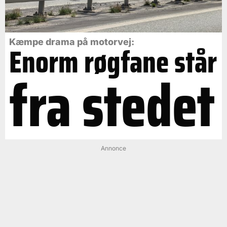
Kæmpe drama på motorvej:
Enorm røgfane står
fra stedet
Annonce