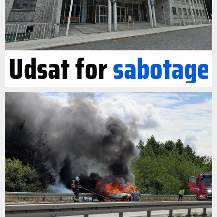
Udsat for
sabotage