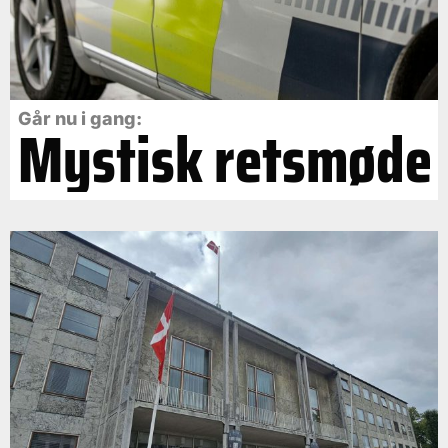
Går nu i gang:
Mystisk retsmøde