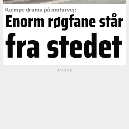
Kæmpe drama på motorvej:
Enorm røgfane står
fra stedet
Annonce