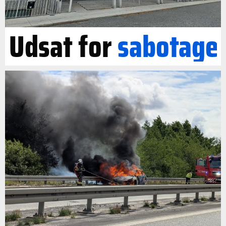
Udsat for
sabotage