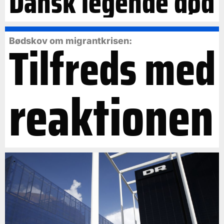
Dansk legende død
Tilfreds med
Bødskov om migrantkrisen:
reaktionen