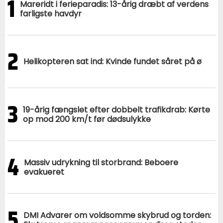
1
Mareridt i ferieparadis: 13-årig dræbt af verdens
farligste havdyr
2
Helikopteren sat ind: Kvinde fundet såret på ø
3
19-årig fængslet efter dobbelt trafikdrab: Kørte
op mod 200 km/t før dødsulykke
4
Massiv udrykning til storbrand: Beboere
evakueret
5
DMI Advarer om voldsomme skybrud og torden: