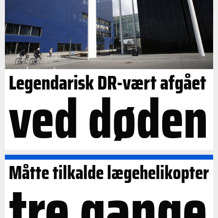
Legendarisk DR-vært afgået
ved døden
Måtte tilkalde lægehelikopter
tre gange