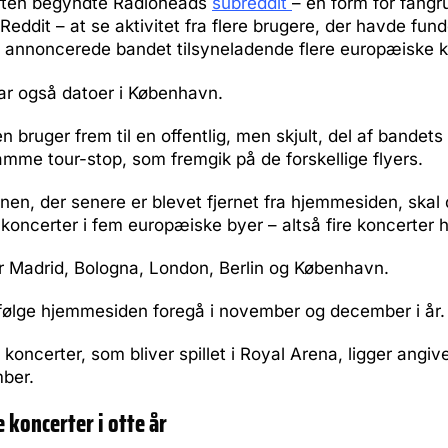
aften begyndte Radioheads
subreddit
– en form for fangr
Reddit – at se aktivitet fra flere brugere, der havde fun
m annoncerede bandet tilsyneladende flere europæiske k
ar også datoer i København.
n bruger frem til en offentlig, men skjult, del af bandet
amme tour-stop, som fremgik på de forskellige flyers.
anen, der senere er blevet fjernet fra hjemmesiden, skal
 koncerter i fem europæiske byer – altså fire koncerter h
r Madrid, Bologna, London, Berlin og København.
ifølge hjemmesiden foregå i november og december i år.
koncerter, som bliver spillet i Royal Arena, ligger angivel
mber.
 koncerter i otte år