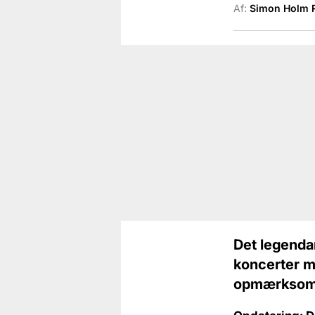
Af:
Simon Holm 
Det legenda
koncerter me
opmærksom