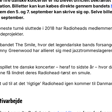
 fire danske koncerter er nu blevet officielt bekræftet
Nation. Billetter kan kun købes direkte gennem bandets
m den 5. og 7. september kan skrive sig op. Selve bill
. september.
eneste turné sluttede i 2018 har Radioheads medlemmer 
deprojekter.
 bandet The Smile, hvor det legendariske bands forsan
Jonny Greenwood har allieret sig med jazztrommeslagere
spillet tre danske koncerter – heraf to sidste år – hvor
ne få lindret deres Radiohead-tørst en smule.
 ud til at det ‘rigtige’ Radiohead igen kommer til Danm
tivarbejde