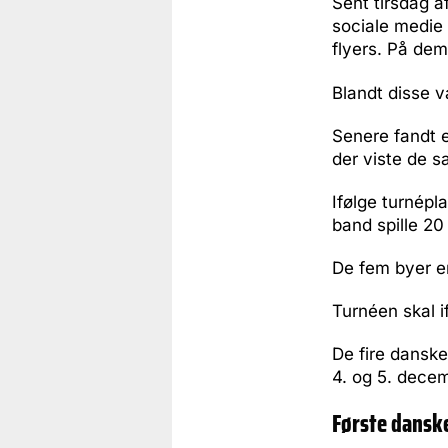
Sent tirsdag 
sociale medie 
flyers. På de
Blandt disse v
Senere fandt e
der viste de s
Ifølge turnépl
band spille 20
De fem byer e
Turnéen skal 
De fire danske 
4. og 5. dece
Første danske