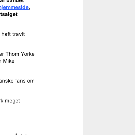
 af bandet
hjemmeside
,
etsalget
haft travlt
ger Thom Yorke
n Mike
 danske fans om
ark meget