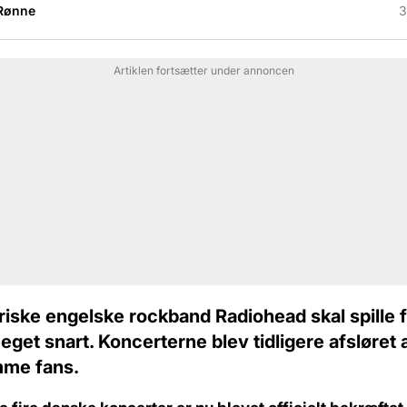
Rønne
3
Artiklen fortsætter under annoncen
riske engelske rockband Radiohead skal spille 
get snart. Koncerterne blev tidligere afsløret 
me fans.