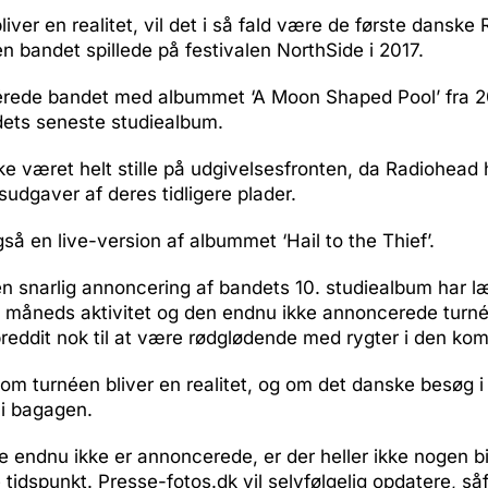
liver en realitet, vil det i så fald være de første danske
en bandet spillede på festivalen NorthSide i 2017.
rede bandet med albummet ‘A Moon Shaped Pool’ fra 2
dets seneste studiealbum.
ke været helt stille på udgivelsesfronten, da Radiohead 
sudgaver af deres tidligere plader.
å en live-version af albummet ‘Hail to the Thief’.
 snarlig annoncering af bandets 10. studiealbum har læ
 måneds aktivitet og den endnu ikke annoncerede tur
reddit nok til at være rødglødende med rygter i den ko
, om turnéen bliver en realitet, og om det danske besøg i 
i bagagen.
 endnu ikke er annoncerede, er der heller ikke nogen bi
idspunkt. Presse-fotos.dk vil selvfølgelig opdatere, så