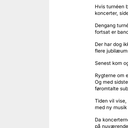
Hvis turnéen b
koncerter, sid
Dengang turné
fortsat er ban
Der har dog ik
flere jubilæum
Senest kom ogs
Rygterne om en
Og med sidste
føromtalte sub
Tiden vil vise
med ny musik 
Da koncerterne
på nuværende t