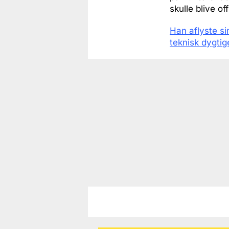
skulle blive of
Han aflyste si
teknisk dygtig