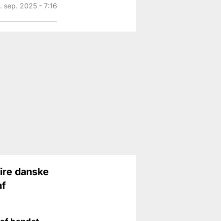
. sep. 2025 - 7:16
fire danske
af