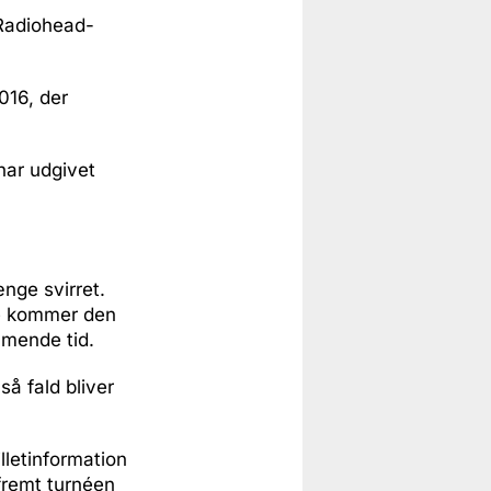
 Radiohead-
016, der
har udgivet
nge svirret.
né kommer den
mmende tid.
så fald bliver
lletinformation
fremt turnéen