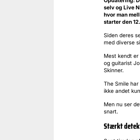
Opdatering: De
selv og Live 
hvor man melle
starter den 12
Siden deres s
med diverse si
Mest kendt er
og guitarist 
Skinner.
The Smile har 
ikke andet kun
Men nu ser det
snart.
Stærkt detek