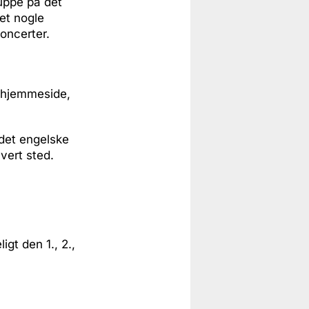
uppe på det
det nogle
oncerter.
s hjemmeside,
 det engelske
vert sted.
igt den 1., 2.,