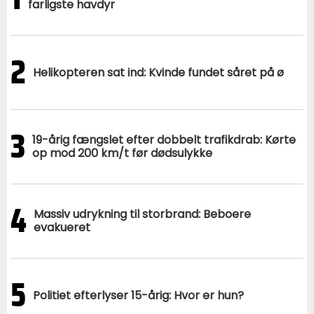
farligste havdyr
2
Helikopteren sat ind: Kvinde fundet såret på ø
3
19-årig fængslet efter dobbelt trafikdrab: Kørte
op mod 200 km/t før dødsulykke
4
Massiv udrykning til storbrand: Beboere
evakueret
5
Politiet efterlyser 15-årig: Hvor er hun?