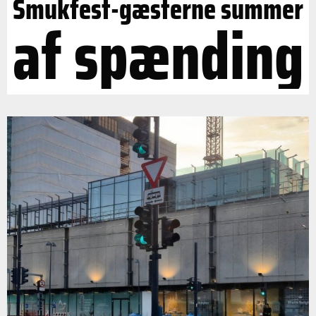
Smukfest-gæsterne summer
af spænding