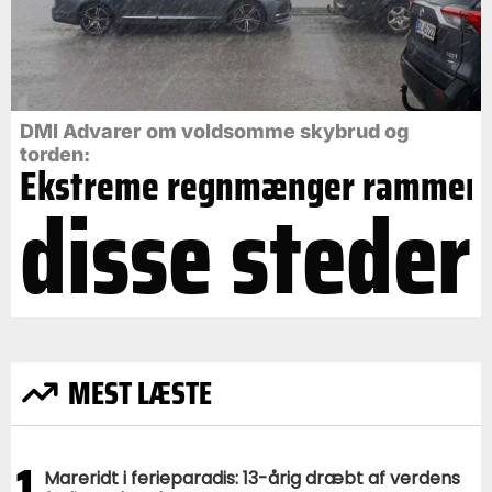
DMI Advarer om voldsomme skybrud og
torden:
Ekstreme regnmænger rammer
disse steder
MEST LÆSTE
1
Mareridt i ferieparadis: 13-årig dræbt af verdens