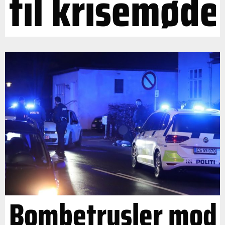
til krisemøde
Bombetrusler mod