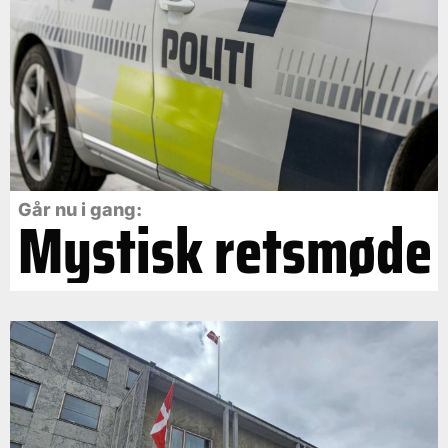
Går nu i gang:
Mystisk retsmøde