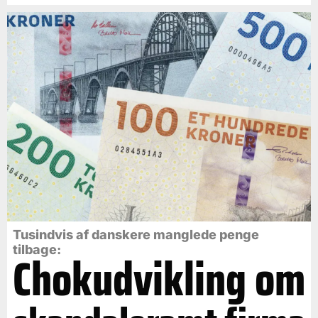
Tusindvis af danskere manglede penge
tilbage:
Chokudvikling om