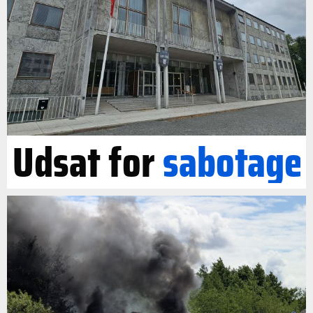
Udsat for
sabotage