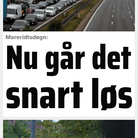
Nu går det
Mareridtsdøgn:
snart løs