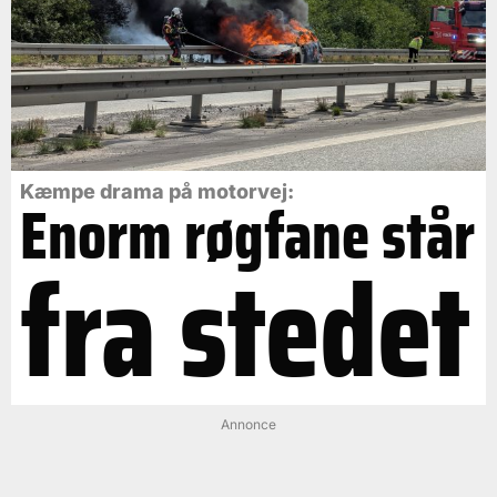
Kæmpe drama på motorvej:
Enorm røgfane står
fra stedet
Annonce