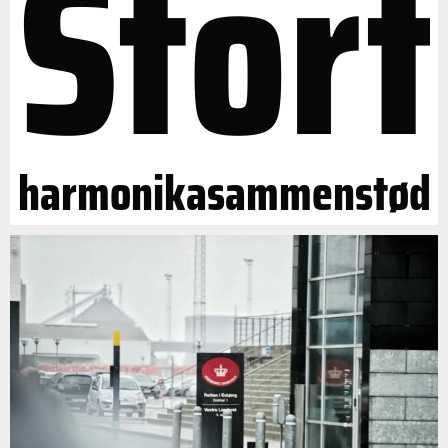
Stort
harmonikasammenstød