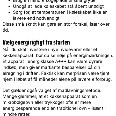
Brug en mindre kogeplade til små gryder
Undgå at lade køleskabet stå åbent unødigt
Sørg for, at temperaturen i køleskabet ikke er
lavere end nødvendigt
Disse små skridt kan gøre en stor forskel, især over
tid.
Vælg energirigtigt fra starten
Når du skal investere i nye hvidevarer eller et
køkkenapparat, bør du se nøje på energimærkningen.
Et apparat i energiklasse A+++ kan være dyrere i
indkøb, men giver markante besparelser på din
elregning i driften. Faktisk kan merprisen være tjent
hjem i løbet af få måneder alene på lavere elforbrug.
Det gælder også valget af madlavningsmetode.
Mange glemmer, at et køkkenapparat som en
mikrobølgeovn eller trykkoger ofte er mere
energibesparende end en traditionel ovn – især til
mindre retter.