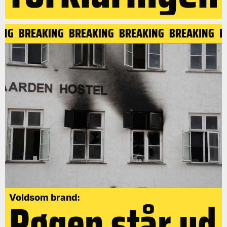
KING
BREAKING
BREAKING
BREAKING
BREAKING
Røgen står ud
Voldsom brand: