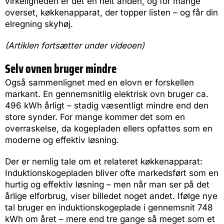
virkeligheden er det en helt anden, og for mange
overset, køkkenapparat, der topper listen – og får din
elregning skyhøj.
(Artiklen fortsætter under videoen)
Selv ovnen bruger mindre
Også sammenlignet med en elovn er forskellen
markant. En gennemsnitlig elektrisk ovn bruger ca.
496 kWh årligt – stadig væsentligt mindre end den
store synder. For mange kommer det som en
overraskelse, da kogepladen ellers opfattes som en
moderne og effektiv løsning.
Der er nemlig tale om et relateret køkkenapparat:
Induktionskogepladen bliver ofte markedsført som en
hurtig og effektiv løsning – men når man ser på det
årlige elforbrug, viser billedet noget andet. Ifølge nye
tal bruger en induktionskogeplade i gennemsnit 748
kWh om året – mere end tre gange så meget som et