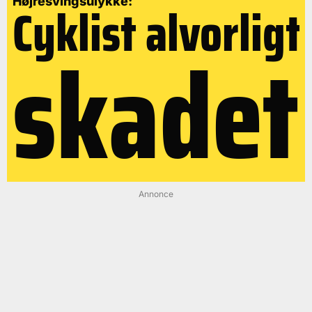
Cyklist alvorligt
Højresvingsulykke:
skadet
Annonce