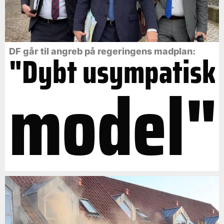
DF går til angreb på regeringens madplan:
"Dybt usympatisk
model"