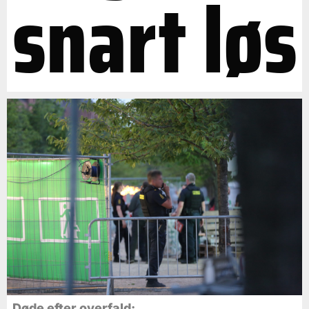
snart løs
Døde efter overfald: