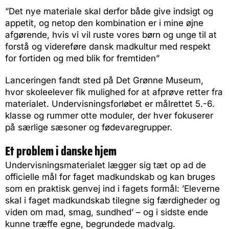
”Det nye materiale skal derfor både give indsigt og
appetit, og netop den kombination er i mine øjne
afgørende, hvis vi vil ruste vores børn og unge til at
forstå og videreføre dansk madkultur med respekt
for fortiden og med blik for fremtiden”
Lanceringen fandt sted på Det Grønne Museum,
hvor skoleelever fik mulighed for at afprøve retter fra
materialet. Undervisningsforløbet er målrettet 5.-6.
klasse og rummer otte moduler, der hver fokuserer
på særlige sæsoner og fødevaregrupper.
Et problem i danske hjem
Undervisningsmaterialet lægger sig tæt op ad de
officielle mål for faget madkundskab og kan bruges
som en praktisk genvej ind i fagets formål: ’Eleverne
skal i faget madkundskab tilegne sig færdigheder og
viden om mad, smag, sundhed’ – og i sidste ende
kunne træffe egne, begrundede madvalg.