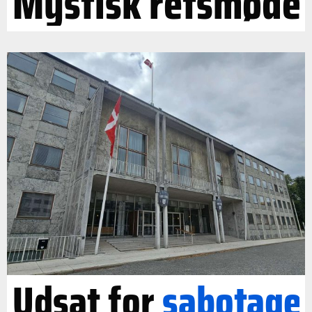
Mystisk retsmøde
Udsat for
sabotage