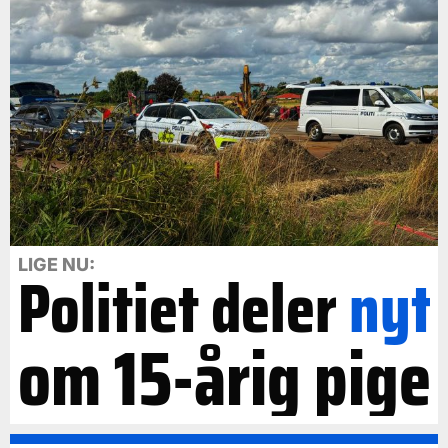
LIGE NU:
Politiet deler
nyt
om 15-årig pige