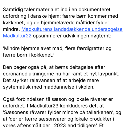
Samtidig taler materialet ind i en dokumenteret
udfordring i danske hjem: færre børn kommer med i
køkkenet, og de hjemmelavede måltider fylder
mindre.
Madkulturens landsdækkende undersøgelse
Madkultur22
opsummerer udviklingen nøgternt:
’Mindre hjemmelavet mad, flere færdigretter og
færre børn i køkkenet.’
Den peger også på, at børns deltagelse efter
coronanedlukningerne nu har ramt et nyt lavpunkt.
Det styrker relevansen af at arbejde mere
systematisk med maddannelse i skolen.
Også forbindelsen til sæson og lokale råvarer er
udfordret. I Madkultur23 konkluderes det, at
’Sæsonens råvarer fylder mindre på tallerkenen’, og
at ’der er færre sæsonvarer og lokale produkter i
vores aftensmåltider i 2023 end tidligere’. Et