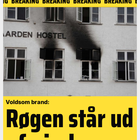
KING
BREAKING
BREAKING
BREAKING
BREAKING
Røgen står ud
Voldsom brand: