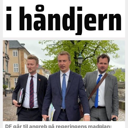
i håndjern
DF går til angreb på regeringens madplan: