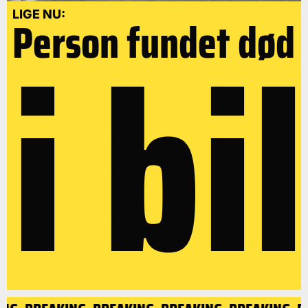
i bil
LIGE NU:
Person fundet død