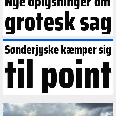
Nye oplysninger om
grotesk sag
Sønderjyske kæmper sig
til point