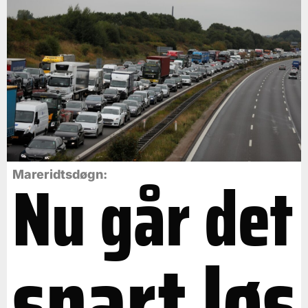
Nu går det
Mareridtsdøgn:
snart løs