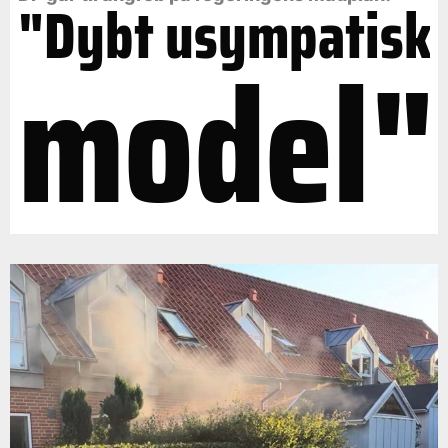
"Dybt usympatisk
model"