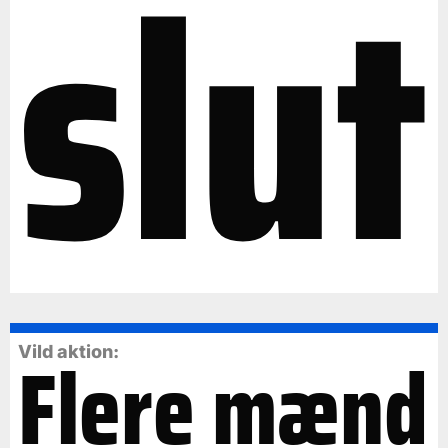
slut
Flere mænd
Vild aktion: