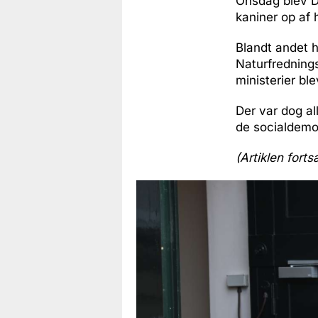
Onsdag blev D
kaniner op af 
Blandt andet 
Naturfrednings
ministerier ble
Der var dog all
de socialdemo
(Artiklen forts