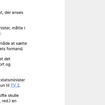
t, der anses
ster, måtte i
.
s måde at sætte
ets formand.
t det
ort og
 statsminister
un til
TV 2
.
ifte skulle
 red.) en