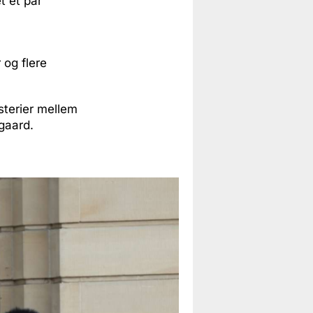
t et par
 og flere
isterier mellem
gaard.