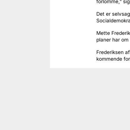
forlomme,” si
Det er selvsag
Socialdemokrat
Mette Frederik
planer har om 
Frederiksen af
kommende form