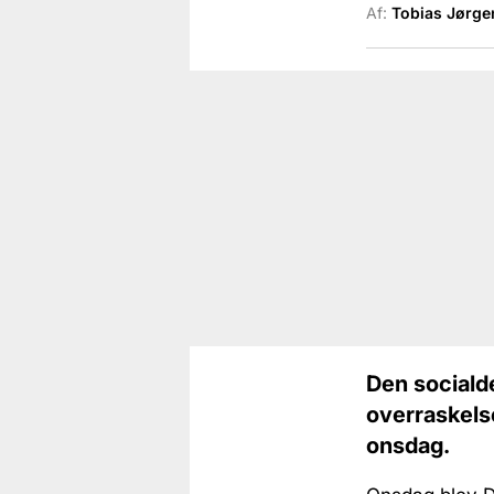
Af:
Tobias Jørge
Den socialde
overraskels
onsdag.