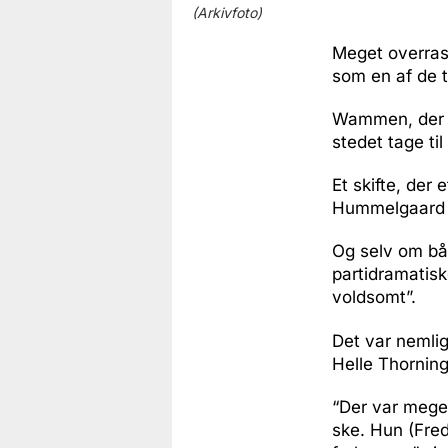
(Arkivfoto)
Meget overras
som en af de t
Wammen, der el
stedet tage ti
Et skifte, der
Hummelgaard f
Og selv om bå
partidramatisk
voldsomt”.
Det var nemlig
Helle Thorning
“Der var meget
ske. Hun (Fred