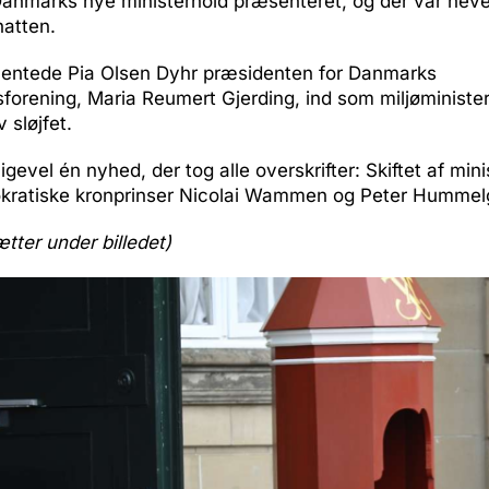
anmarks nye ministerhold præsenteret, og der var heve
hatten.
hentede Pia Olsen Dyhr præsidenten for Danmarks
forening, Maria Reumert Gjerding, ind som miljøminister
v sløjfet.
igevel én nyhed, der tog alle overskrifter: Skiftet af min
kratiske kronprinser Nicolai Wammen og Peter Hummel
ætter under billedet)