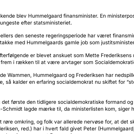
kende blev Hummelgaard finansminister. En ministerpos
ungeste efter statsministeriet.
lers den seneste regeringsperiode har været finansmini
l takke med Hummelgaards gamle job som justitsminister
 efterfølgende er blevet anskuet som Mette Frederiksen
rem i rækken til at være arvtager som Socialdemokrati
de Wammen, Hummelgaard og Frederiksen har nedspille
e, så kalder en erfaring socialdemokrat nu skiftet for “st
 det første den tidligere socialdemokratiske formand og
-Schmidt lagde mærke til, da ministerlisten kom, siger h
 røre omkring, og folk var allerede nervøse for, at det sk
eriksen, red.) har i hvert fald givet Peter (Hummelgaard,