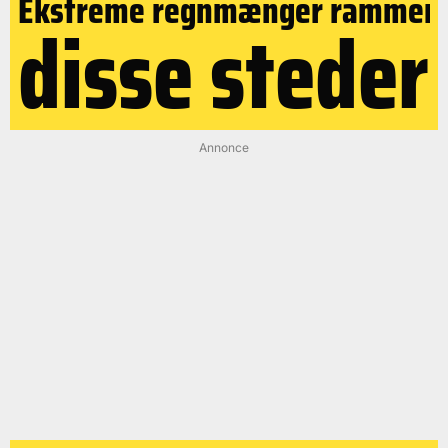
Ekstreme regnmænger rammer
disse steder
Annonce