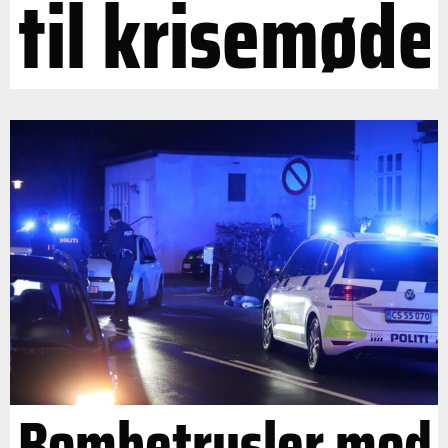
til krisemøde
Bombetrusler mod