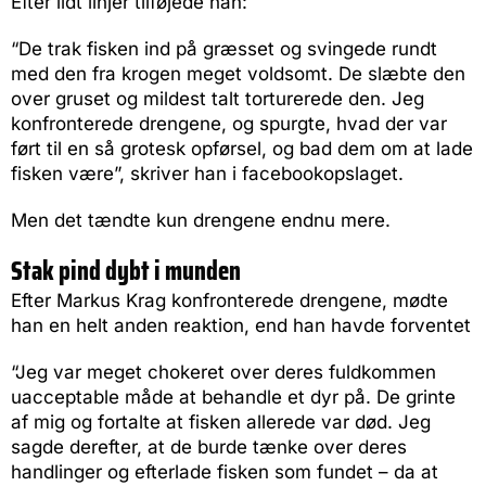
Efter lidt linjer tilføjede han:
“De trak fisken ind på græsset og svingede rundt
med den fra krogen meget voldsomt. De slæbte den
over gruset og mildest talt torturerede den. Jeg
konfronterede drengene, og spurgte, hvad der var
ført til en så grotesk opførsel, og bad dem om at lade
fisken være”, skriver han i facebookopslaget.
Men det tændte kun drengene endnu mere.
Stak pind dybt i munden
Efter Markus Krag konfronterede drengene, mødte
han en helt anden reaktion, end han havde forventet
“Jeg var meget chokeret over deres fuldkommen
uacceptable måde at behandle et dyr på. De grinte
af mig og fortalte at fisken allerede var død. Jeg
sagde derefter, at de burde tænke over deres
handlinger og efterlade fisken som fundet – da at