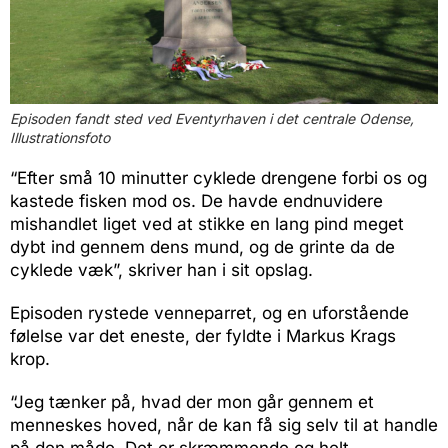
Episoden fandt sted ved Eventyrhaven i det centrale Odense,
Illustrationsfoto
“Efter små 10 minutter cyklede drengene forbi os og
kastede fisken mod os. De havde endnuvidere
mishandlet liget ved at stikke en lang pind meget
dybt ind gennem dens mund, og de grinte da de
cyklede væk”, skriver han i sit opslag.
Episoden rystede venneparret, og en uforstående
følelse var det eneste, der fyldte i Markus Krags
krop.
“Jeg tænker på, hvad der mon går gennem et
menneskes hoved, når de kan få sig selv til at handle
på den måde. Det er skræmmende og helt