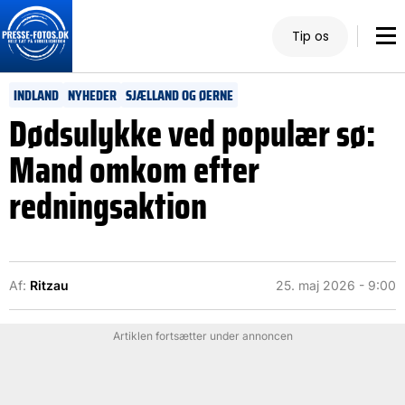
Tip os
INDLAND
NYHEDER
SJÆLLAND OG ØERNE
Dødsulykke ved populær sø:
Mand omkom efter
redningsaktion
Af:
Ritzau
25. maj 2026 - 9:00
Artiklen fortsætter under annoncen