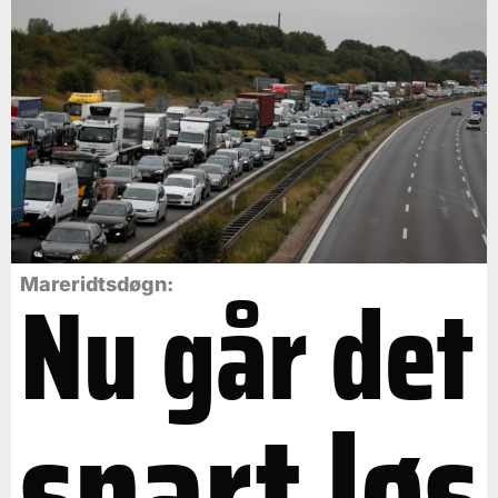
Nu går det
Mareridtsdøgn:
snart løs