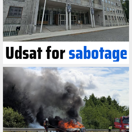
Udsat for
sabotage