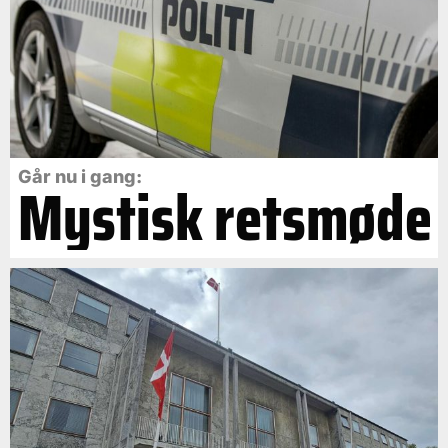
Går nu i gang:
Mystisk retsmøde