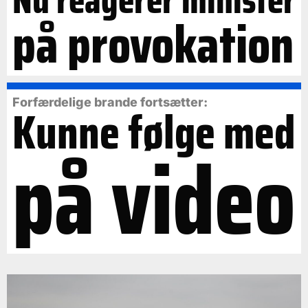
Nu reagerer minister
på provokation
Forfærdelige brande fortsætter:
Kunne følge med
på video