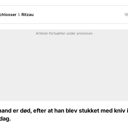
Schlosser
&
Ritzau
1
Artiklen fortsætter under annoncen
and er død, efter at han blev stukket med kniv 
rdag.