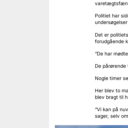
varetægtsfængs
Politiet har s
undersøgelser
Det er politiet
forudgående k
“De har mødtes
De pårørende t
Nogle timer sen
Her blev to m
blev bragt til h
“Vi kan på nu
sager, selv om