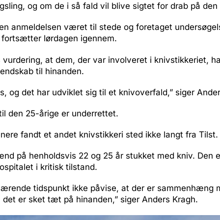
ling, og om de i så fald vil blive sigtet for drab på den
iden anmeldelsen været til stede og foretaget undersøgels
 fortsætter lørdagen igennem.
s vurdering, at dem, der var involveret i knivstikkeriet, ha
endskab til hinanden.
, og det har udviklet sig til et knivoverfald,” siger Ande
il den 25-årige er underrettet.
ere fandt et andet knivstikkeri sted ikke langt fra Tilst.
ænd på henholdsvis 22 og 25 år stukket med kniv. Den 
ospitalet i kritisk tilstand.
værende tidspunkt ikke påvise, at der er sammenhæng 
 det er sket tæt på hinanden,” siger Anders Kragh.