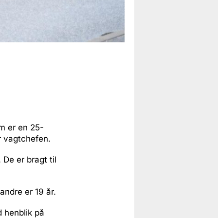
em er en 25-
r vagtchefen.
De er bragt til
ndre er 19 år.
d henblik på