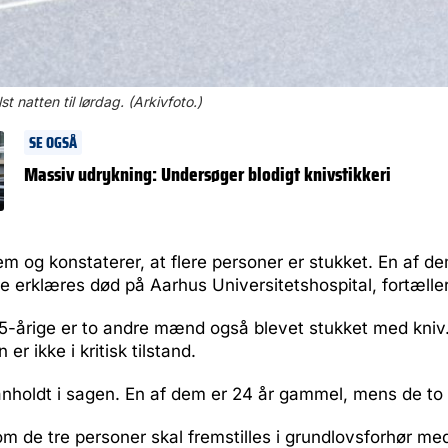
st natten til lørdag. (Arkivfoto.)
SE OGSÅ
Massiv udrykning: Undersøger blodigt knivstikkeri
m og konstaterer, at flere personer er stukket. En af d
re erklæres død på Aarhus Universitetshospital, fortælle
-årige er to andre mænd også blevet stukket med kniv. 
 er ikke i kritisk tilstand.
holdt i sagen. En af dem er 24 år gammel, mens de to a
 om de tre personer skal fremstilles i grundlovsforhør me