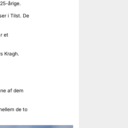
 25-årige.
er i Tilst. De
r et
rs Kragh.
ene af dem
mellem de to