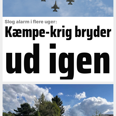
Slog alarm i flere uger:
Kæmpe-krig bryder
ud igen