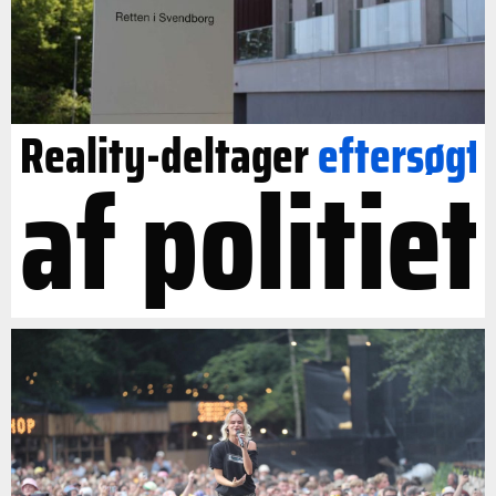
Reality-deltager
eftersøgt
af politiet