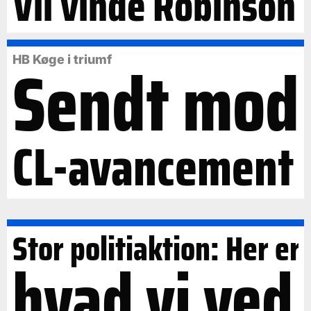
Vil vinde Robinson
Sendt mod
HB Køge i triumf
CL-avancement
Stor politiaktion: Her er
hvad vi ved