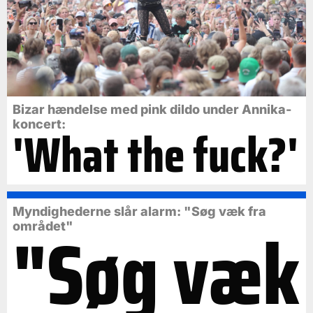
Bizar hændelse med pink dildo under Annika-
koncert:
'What the fuck?'
Myndighederne slår alarm: "Søg væk fra
"Søg væk
området"