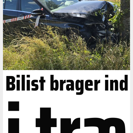
Bilist brager ind
i træ