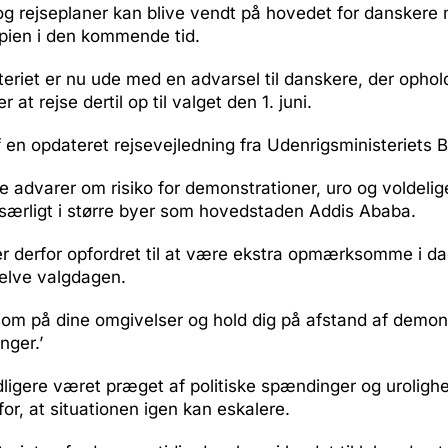
g rejseplaner kan blive vendt på hovedet for danskere
iopien i den kommende tid.
eriet er nu ude med en advarsel til danskere, der ophold
r at rejse dertil op til valget den 1. juni.
 en opdateret rejsevejledning fra Udenrigsministeriets 
advarer om risiko for demonstrationer, uro og voldelig
ærligt i større byer som hovedstaden Addis Ababa.
r derfor opfordret til at være ekstra opmærksomme i da
selve valgdagen.
m på dine omgivelser og hold dig på afstand af demons
nger.’
idligere været præget af politiske spændinger og urolighe
or, at situationen igen kan eskalere.