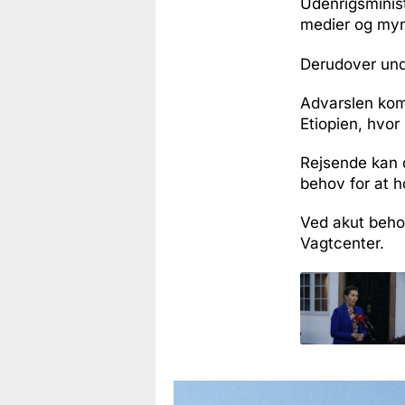
Udenrigsminist
medier og mynd
Derudover unde
Advarslen komm
Etiopien, hvo
Rejsende kan d
behov for at 
Ved akut beho
Vagtcenter.