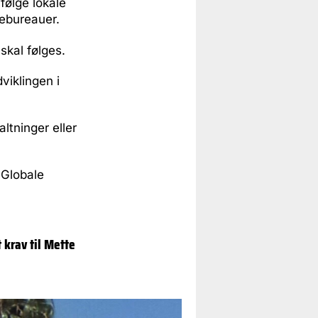
følge lokale
sebureauer.
skal følges.
viklingen i
ltninger eller
 Globale
 krav til Mette