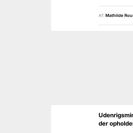
Af:
Mathilde Rou
Udenrigsmini
der opholder 