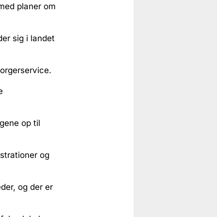
 med planer om
er sig i landet
Borgerservice.
e
gene op til
trationer og
der, og der er