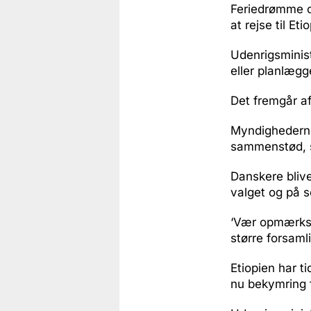
Feriedrømme o
at rejse til Et
Udenrigsminist
eller planlægge
Det fremgår af
Myndighederne 
sammenstød, s
Danskere blive
valget og på 
‘Vær opmærkso
større forsamli
Etiopien har t
nu bekymring f