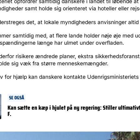
eriet opfordrer samtidig danskere i landet til løbende at 
igheder samt holde sig orienteret via hoteller eller rej
rstreges det, at lokale myndigheders anvisninger altid 
er samtidig med, at flere lande holder nøje øje med ud
r spændingerne længe har ulmet under overfladen.
erfor risikere ændrede planer, ekstra sikkerhedsforansta
holde sig væk fra større menneskemængder.
v for hjælp kan danskere kontakte Udenrigsministeriets
SE OGSÅ
Kan sætte en kæp i hjulet på ny regering: Stiller ultimativt
F.