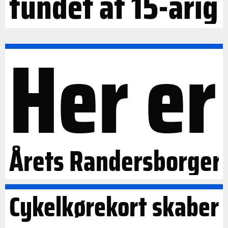
fundet af 15-årig
Her er
Årets Randersborger
Cykelkørekort skaber