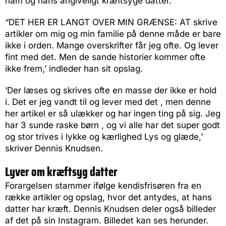
ham og hans angiveligt kræftsyge datter.
“DET HER ER LANGT OVER MIN GRÆNSE: AT skrive
artikler om mig og min familie på denne måde er bare
ikke i orden. Mange overskrifter får jeg ofte. Og lever
fint med det. Men de sande historier kommer ofte
ikke frem,’ indleder han sit opslag.
‘Der læses og skrives ofte en masse der ikke er hold
i. Det er jeg vandt til og lever med det , men denne
her artikel er så ulækker og har ingen ting på sig. Jeg
har 3 sunde raske børn , og vi alle har det super godt
og stor trives i lykke og kærlighed Lys og glæde,’
skriver Dennis Knudsen.
Lyver om kræftsyg datter
Forargelsen stammer ifølge kendisfrisøren fra en
række artikler og opslag, hvor det antydes, at hans
datter har kræft. Dennis Knudsen deler også billeder
af det på sin Instagram. Billedet kan ses herunder.