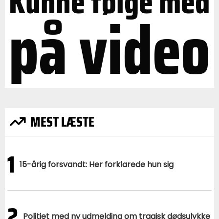
Kunne følge med
på video
MEST LÆSTE
1
15-årig forsvandt: Her forklarede hun sig
2
Politiet med ny udmelding om tragisk dødsulykke