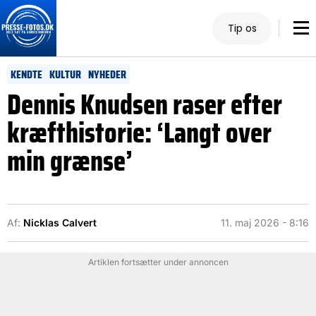
Tip os
KENDTE
KULTUR
NYHEDER
Dennis Knudsen raser efter
kræfthistorie: ‘Langt over
min grænse’
Af:
Nicklas Calvert
11. maj 2026 - 8:16
Artiklen fortsætter under annoncen