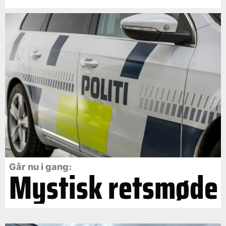
Går nu i gang:
Mystisk retsmøde