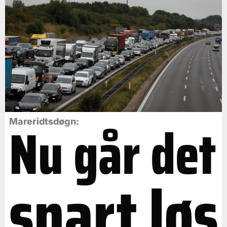
Nu går det
Mareridtsdøgn:
snart løs