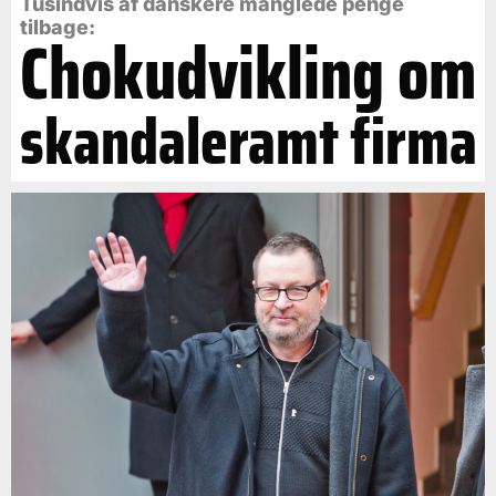
Tusindvis af danskere manglede penge
tilbage:
Chokudvikling om
skandaleramt firma